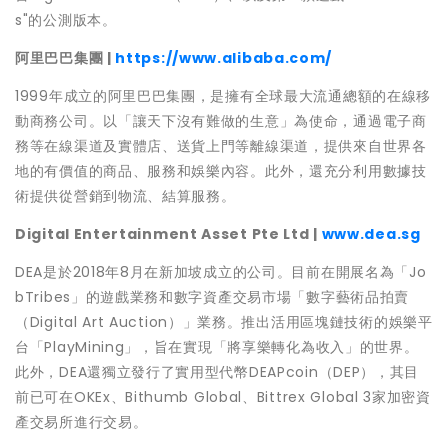
s"的公測版本。
阿里巴巴集團 |
https://www.alibaba.com/
1999年成立的阿里巴巴集團，是擁有全球最大流通總額的在線移
動商務公司。以「讓天下沒有難做的生意」為使命，通過電子商
務等在線渠道及實體店、送貨上門等離線渠道，提供來自世界各
地的有價值的商品、服務和娛樂內容。此外，還充分利用數據技
術提供從營銷到物流、結算服務。
Digital Entertainment Asset Pte Ltd |
www.dea.sg
DEA是於2018年8月在新加坡成立的公司。目前在開展名為「Jo
bTribes」的遊戲業務和數字資產交易市場「數字藝術品拍賣
（Digital Art Auction）」業務。推出活用區塊鏈技術的娛樂平
台「PlayMining」，旨在實現「將享樂轉化為收入」的世界。
此外，DEA還獨立發行了實用型代幣DEAPcoin（DEP），其目
前已可在OKEx、Bithumb Global、Bittrex Global 3家加密資
產交易所進行交易。