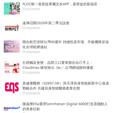
FLOC唯一基督徒專屬交友APP，基督徒的新福音
2021/03/29
遠傳召開2026年第二季法說會
2026/08/06
聯合航空深耕台灣40週年 持續投資市場、升級機隊並強
化全球航網連結
2026/08/06
社群觸及會變，品牌入口要掌握在自己手上：
Cloudmax 匯智推出 .tw／.台灣網域限時優惠
2026/08/06
真健康醫療（02697.HK）與天津具身智能創新中心達成
戰略合作 共建具身智能醫療產業生態
2026/08/06
陳嘉樺Ella選擇Sennheiser Digital 6000打造震撼動人
的青春狂歡