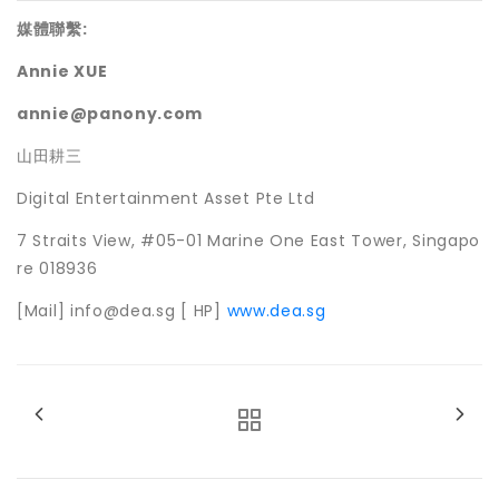
媒體聯繫:
Annie XUE
annie@panony.com
山田耕三
Digital Entertainment Asset Pte Ltd
7 Straits View, #05-01 Marine One East Tower, Singapo
re 018936
[Mail] info@dea.sg [ HP]
www.dea.sg