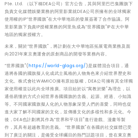
Pte. Ltd. （以下稱DEA公司）官方公告，其與阿里巴巴集團旗下
負責文化媒體娛樂業務的阿里影業就DEA公司所擁有的全球獨家
使用權的IP“世界國旗"在大中華地區的發展簽署了合作協議。阿
里影業旗下負責IP授權業務的阿里魚成為“世界國旗"IP在大中華
地區的獨家授權方。
未來，關於“世界國旗"，將計劃在大中華地區拓展電商業務及面
向2021年東京奧運會的原創商品的開發等業務內容。
“世界國旗"(
https://world-glags.org/
)是媒體混合項目，通
過將各國的國旗擬人化成武士風格的人物角色來介紹世界歷史和
文化。株式會社WAMICO擁有原始版權，DEA公司擁有其全球獨
家使用權並以此向全球推廣。項目始於以“寓教於樂"為理念，以
通俗易懂的方式介紹世界各國國旗的含義、起源、經過、小知識
等。不同國家國旗擬人化的人物形象深受人們的喜愛，同時也促
進大家了解不同國家的文化，並傳播文化的多樣性和多元化。今
後，DEA也計劃將其作為“世界和平項目"進行遊戲、漫畫等製
作，其具有超越教育的意義。 “世界國旗"在各國的社交媒體已受
到了廣泛的關注，是備受全球矚目的熱門話題項目，曾在東京奧