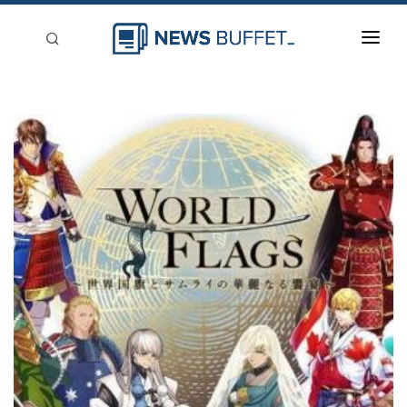
回到首頁
新聞稿分類
登入
刊登