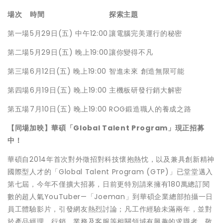
場次
時間
探索主題
第一場
5月29日(五) 中午12:00
讓電腦完美運行的秘密
第二場
5月29日(五) 晚上19:00
讓你變得不凡
第三場
6月12日(五) 晚上19:00
智進未來 創造無限可能
第四場
6月19日(五) 晚上19:00
主機板研發行銷大解密
第五場
7月10日(五) 晚上19:00
ROG鍛造職人的養成之路
【同場加映】華碩「Global Talent Program」現正招募
中！
華碩自2014年首次對外徵招對科技懷抱熱忱，以及兼具創新精神
國際型人才的「Global Talent Program (GTP)」已堂堂邁入
第七屆，今年不僅擴大招募，日前更特別請來擁有180萬總訂閱
數的超人氣YouTuber—「Joeman」到華碩企業總部拍攝一日
員工體驗影片，引發網友熱烈討論；凡工作經驗未滿兩年，並對
於產品經理、行銷、業務及客服等相關領域有興趣的求職者，敬