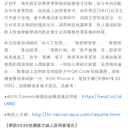
才招手，每年固定於畢業季舉辦的校園徵才活動，在今年特別配
合中央落實防疫，改採線上說明會形式，自本周五(29日)起至七
月中接力登場。會中將邀請多位華碩中、高階主管現身說法，大
方分享其在華碩的職涯生活，讓即將從校園畢業、投入職場的新
鮮人快速瞭解華碩內部企業文化與職務所需具備的特質。
本次招募領域橫跨「AI人工智慧」、「軟韌體研發」、「硬體研
發」、「產品經理」、「業務行銷」與「客戶服務」等，歡迎所
有具備資工、資管、電機、電子、商管等科系背景，且勇於接受
挑戰的職場新鮮人踴躍參加，一同加入華碩大家庭「追尋無與倫
比」；觀看線上說明會並掃描影片中QR Code登錄履歷，就有
機會獲得華碩新一代「ROG Phone II」電競手機(市價NT$ 33,
000)，欲瞭解更多徵才資訊，請參考：
●ASUS Careers臉書粉絲團直播說明會：
https://reurl.cc/oL
vN9D
●華碩人才網：
http://hr-recruit.asus.com/resume.html
【華碩2020校園徵才線上說明會場次】