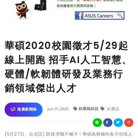
華碩2020校園徵才5/29起
線上開跑 招手AI人工智慧、
硬體/軟韌體研發及業務行
銷領域傑出人才
Jun 01,2020
科學與科技
3C產品
推廣新聞稿
(5月27日，台北訊) 防疫求職不喊卡！華碩為積極向各方領域人