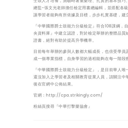
士鼓人才培養，測驗時著重樂理、扎實的基本技巧
總監-張文光老師擔任檢定用書總編輯，並搭配各
讓學習者能夠有所依據及目標，步步札實基礎，建
『中華國際爵士鼓能力分級檢定』符合108課綱，
央資料庫』中建立認證，對於檢定舉辦的整體品質
證書，絕對有助於提高升學機率。
目前每年舉辦的參與人數都大幅成長，也倍受學員
成一個專業指標，自身學習的過程能夠在每一階段
『中華國際爵士鼓能力分級檢定』，是目前華人唯
還沒加入之學習者及相關教育從業人員，請關注中
後在官網中公佈結果。
官網：http://cpa.strikingly.com/
粉絲頁搜尋『中華打擊樂協會』