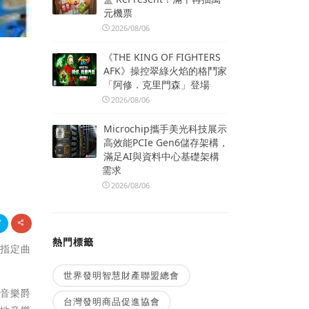
元機票
2026/08/06
《THE KING OF FIGHTERS
AFK》操控翠綠火焰的格鬥家
「阿修．克里門森」登場
2026/08/06
Microchip攜手美光科技展示
高效能PCIe Gen6儲存架構，
滿足AI與資料中心基礎架構
需求
2026/08/06
熱門標籤
、指定曲
世界發明智慧財產聯盟總會
行音樂爵
台灣發明商品促進協會