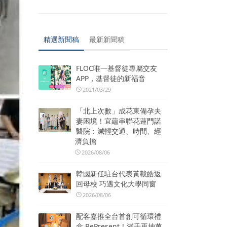
精選新聞稿
最新新聞稿
FLOC唯一基督徒專屬交友
APP，基督徒的新福音
2021/03/29
「北上次數」成花東備孕夫
妻困境！宜蘊串聯花蓮門諾
醫院：減輕交通、時間、經
濟負擔
2026/08/06
韓國新任駐台代表黃載皓返
回母校 巧遇文化大學同窗
2026/08/06
配客嘉推全台首創可循環禮
盒 RePresent！滿千再抽萬