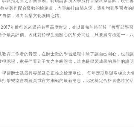
、以及指定曲之節奏律動。特聘請多所大學流行音樂科系講師，現任
級教材製作配合級數的檢定曲，內容編排由簡入深，逐步增強學習者的
立自信，邁向音樂文化強國之路。
自2017年推行以來獲得各界高度肯定，並以最短的時間於『教育部學
給予最高評價。因此對於學生最關心的加分問題，只要擁有檢定一～
及教育工作者的肯定，在爵士鼓的學習過程中除了讓自己開心，也能
獲得認證，家長們看到子女之各級證書，這也是學習成果的最佳的證
一學習爵士鼓最具專業及公正性之檢定單位。 每年定期舉辦兩梯次大
華打擊樂協會粉絲頁或官方網站的最新消息，此次檢定合格者也將於