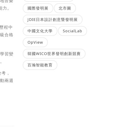
響地音樂
能力。
國際發明展
北市圖
JDIE日本設計創意暨發明展
習歷程中
中國文化大學
SocialLab
八級合格
OpView
讓學習變
韓國WICO世界發明創新競賽
明。
百瀚智能教育
會考，
活動兩週