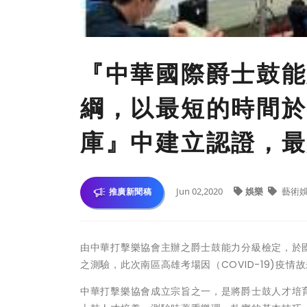
『中華國際爵士鼓能
綱，以最短的時間於
庫』中建立認證，最
Jun 02,2020
娛樂
藝術
推廣新聞稿
由中華打擊樂協會主辦之爵士鼓能力分級檢定，於
之測驗，此次南區高雄考場因（COVID-19)疫情
中華打擊樂協會成立宗旨之一，是將爵士鼓人才培