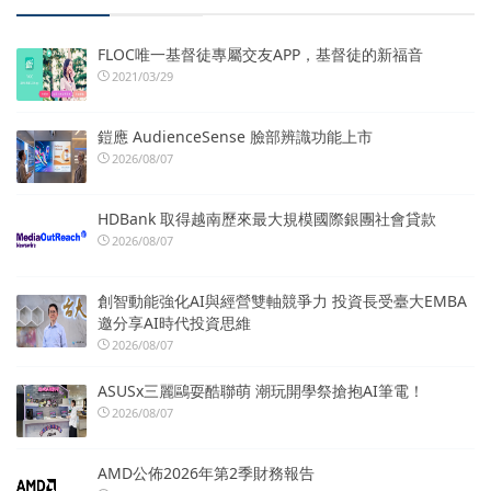
FLOC唯一基督徒專屬交友APP，基督徒的新福音
2021/03/29
鎧應 AudienceSense 臉部辨識功能上市
2026/08/07
HDBank 取得越南歷來最大規模國際銀團社會貸款
2026/08/07
創智動能強化AI與經營雙軸競爭力 投資長受臺大EMBA
邀分享AI時代投資思維
2026/08/07
ASUSx三麗鷗耍酷聯萌 潮玩開學祭搶抱AI筆電！
2026/08/07
AMD公佈2026年第2季財務報告