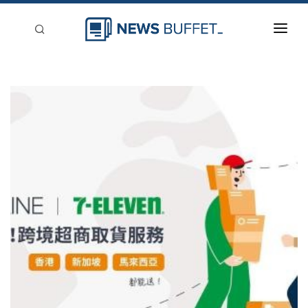
回到首頁
新聞稿分類
登入
刊登