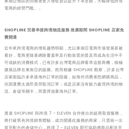
東南亞地區的消費者更方便取貨以提升下單意願，大幅降低跨境
電商的經營門檻。」
SHOPLINE
完善串接跨境物流服務 推廣期間 SHOPLINE 店家免
費開通
近年來跨境電商的增長趨勢明顯，尤以東南亞電商市場發展甚被
看好，電商更隨著網路覆蓋率及行動裝置的普及而成為生活中不
可或缺的消費模式，已有許多台灣電商品牌看準這股商機，積極
擴展品牌在東南亞的版圖。然而根據 SHOPLINE 觀察，許多台灣
店家面臨許多承接海外訂單的阻礙，如海外消費者想網購商品，
但因運費太過昂貴而取消訂單；或是店家沒有餘力處理跨境的物
流、倉儲等關卡，而選擇放棄海外訂單。
透過 SHOPLINE 與跨境 7 - ELEVEN 合作推出的超商取貨服務，
將打破舊有跨境銷售體驗，成功開通此服務的商家，只需統一出
貨至配合的倉儲中心，跨境 7 - ELEVEN 即可協助將商品配送至