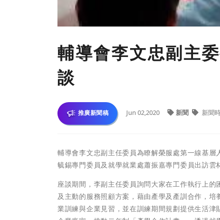
輔導會李文忠副主委
談
Jun 02,2020
新聞
新聞
推廣新聞稿
輔導會李文忠副主任委員為瞭解榮服處第一線基層
毓錫專門委員及就學就業處蕭振嘉專門委員出訪雲
座談期間，李副主任委員詢問大家在工作執行上的
及主動的服務照顧方案，藉由產學及產訓合作，培養
業訓練與企業見習，並在訓練期間規劃提供生活津