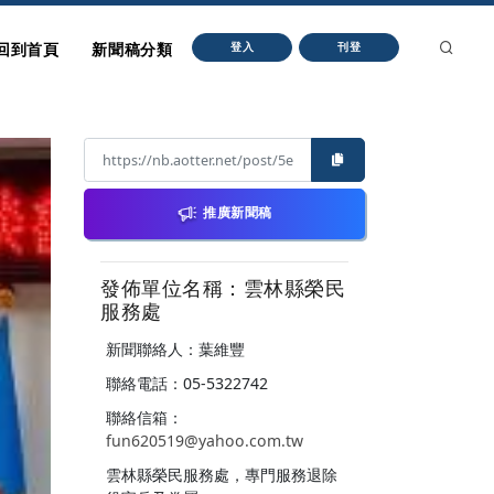
回到首頁
新聞稿分類
登入
刊登
推廣新聞稿
發佈單位名稱：雲林縣榮民
服務處
新聞聯絡人：葉維豐
聯絡電話：05-5322742
聯絡信箱：
fun620519@yahoo.com.tw
雲林縣榮民服務處，專門服務退除