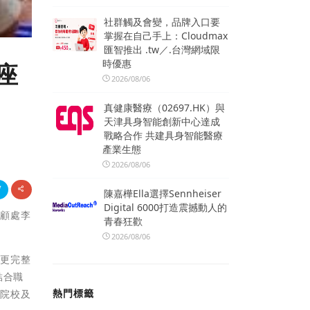
社群觸及會變，品牌入口要
掌握在自己手上：Cloudmax
匯智推出 .tw／.台灣網域限
時優惠
座
2026/08/06
真健康醫療（02697.HK）與
天津具身智能創新中心達成
戰略合作 共建具身智能醫療
產業生態
2026/08/06
陳嘉樺Ella選擇Sennheiser
Digital 6000打造震撼動人的
照顧處李
青春狂歡
2026/08/06
擬更完整
結合職
熱門標籤
專院校及