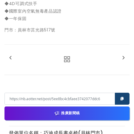
◆4D可調式扶手
◆國際室內空氣無毒產品認證
◆一年保固
門市：員林市莒光路517號
推廣新聞稿
發佈單位名稱：巧迪成長書桌椅(員林門市)