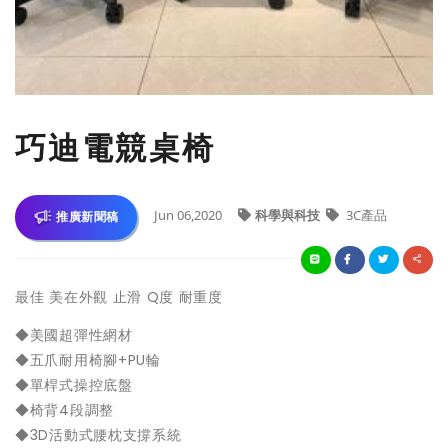
巧迪電競桌椅
Jun 06,2020
科學與科技
3C產品
推廣新聞稿
最佳 美在外觀 止滑 Q度 耐重度
◆美國超彈性網材
◆五爪耐用椅腳+PU輪
◆單桿式操控底盤
◆椅背4段調整
◆3D活動式腰枕支撐系統