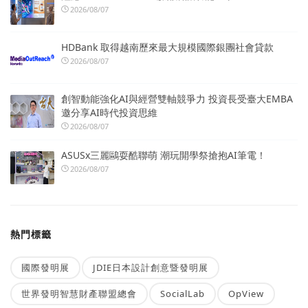
2026/08/07
HDBank 取得越南歷來最大規模國際銀團社會貸款
2026/08/07
創智動能強化AI與經營雙軸競爭力 投資長受臺大EMBA
邀分享AI時代投資思維
2026/08/07
ASUSx三麗鷗耍酷聯萌 潮玩開學祭搶抱AI筆電！
2026/08/07
熱門標籤
國際發明展
JDIE日本設計創意暨發明展
世界發明智慧財產聯盟總會
SocialLab
OpView