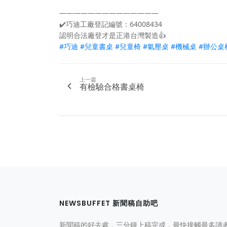
——————————————
✔️
巧迪工廠登記編號：64008434
認明合法廠登才是正港台灣製造
👍
#
巧迪
#
兒童書桌
#
兒童椅
#
氣壓桌
#
機械桌
#
辦公桌
上一篇
有檢驗合格書桌椅
NEWSBUFFET 新聞稿自助吧
新聞稿的好去處，三分鐘上稿完成，最快接觸最多讀