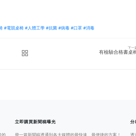
椅
#
電競桌椅
#
人體工學
#
抗菌
#
病毒
#
口罩
#
消毒
下一
有檢驗合格書桌
立即購買新聞稿曝光
分
者的
發一篇新聞稿透通到各大媒體的最快速、最便捷的方案！
透