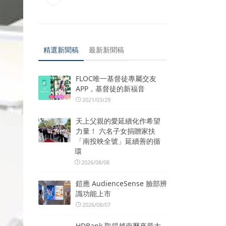
精選新聞稿
最新新聞稿
FLOC唯一基督徒專屬交友
APP，基督徒的新福音
2021/03/29
天上父親的愛延續化作希望
力量！ 六名子女捐贈家扶
「南投映全號」延續善的循
環
2026/08/08
鎧應 AudienceSense 臉部辨
識功能上市
2026/08/07
HDBank 取得越南歷來最大