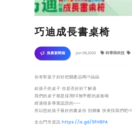
巧迪成長書桌椅
Jun 09,2020
科學與科技
推廣新聞稿
你有幫孩子好好把關產品嗎!?
🤗
🤗
給孩子的桌子 你是否好好了解過
我們的桌子都是採用E0無甲醛的桌板呦
經過很多專業認證的~~~
所以想給孩子最好的書桌你 別猶豫 快來找我們吧!!!
全台門市資訊
https://is.gd/9fH8PA