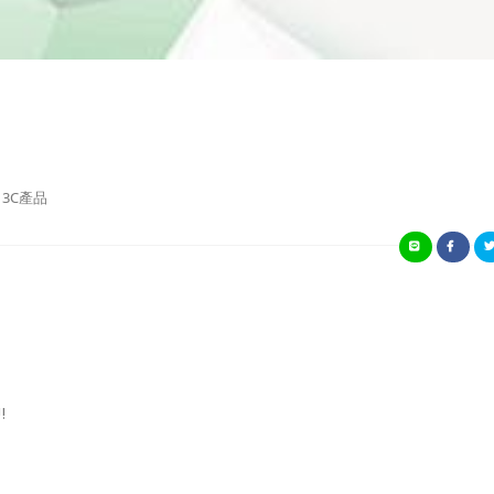
3C產品
!