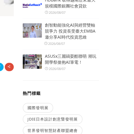
規模國際銀團社會貸款
2026/08/07
創智動能強化AI與經營雙軸
競爭力 投資長受臺大EMBA
邀分享AI時代投資思維
2026/08/07
ASUSx三麗鷗耍酷聯萌 潮玩
開學祭搶抱AI筆電！
2026/08/07
熱門標籤
國際發明展
JDIE日本設計創意暨發明展
世界發明智慧財產聯盟總會