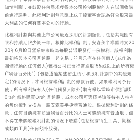
知情判斷，並鼓勵任何尋求獲得本公司控制股權的人在試圖收購
前進行談判。此權利計劃無意阻止或干擾董事會認為符合股東最
大利益的任何有關本公司的行動。
此權利計劃與其他上市公司最近採用的計劃類似，包括其範圍有
限和持續期限少於一年。根據此權利計劃，安森美半導體將於20
20年6月18日營業結束時為每股普通股發行一份權利。該權利將
最初將與本公司普通股一起交易，並且只有在任何個人(或作為
團體行動的任何個人)獲得公司已發行普通股15%或以上的所有權
("觸發百分比") (包括通過某些衍生頭寸和股利計劃中的其他規
定)的情況下，才可根據權利計劃的條款行使。如果權利可予行
使，所有權利持有人(任何觸發人除外)將有權以當時市價折讓5
0％的價格購買ON的普通股，或本公司可選擇將該等持有人持有
的每份權利交換為一股安森美半導體普通股。根據權利計劃的條
款，任何目前擁有超過觸發百分比的人士可繼續擁有普通股，但
不得在未觸發權利計劃的情況下收購(包括根據衍生工具、期權
或類似工具)任何額外股份。