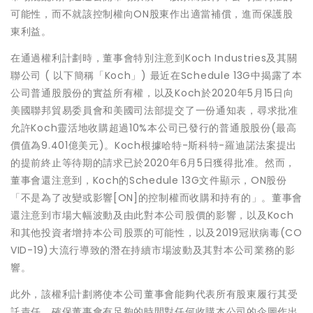
可能性，而不就該控制權向ON股東作出適當補償，進而保護股
東利益。
在通過權利計劃時，董事會特別注意到Koch Industries及其關
聯公司 ( 以下簡稱「Koch」) 最近在Schedule 13G中揭露了本
公司普通股股份的實益所有權，以及Koch於2020年5月15日向
美國聯邦貿易委員會和美國司法部提交了一份通知表，尋求批准
允許Koch靈活地收購超過10%本公司已發行的普通股股份(最高
價值為9.401億美元)。Koch根據哈特-斯科特-羅迪諾法案提出
的提前終止等待期的請求已於2020年6月5日獲得批准。然而，
董事會還注意到，Koch的Schedule 13G文件顯示，ON股份
「不是為了改變或影響[ON]的控制權而收購和持有的」。董事會
還注意到市場大幅波動及由此對本公司股價的影響，以及Koch
和其他投資者增持本公司股票的可能性，以及2019冠狀病毒(CO
VID-19)大流行導致的潛在持續市場波動及其對本公司業務的影
響。
此外，該權利計劃將使本公司董事會能夠代表所有股東履行其受
託責任，確保董事會有足夠的時間對任何收購本公司的企圖作出