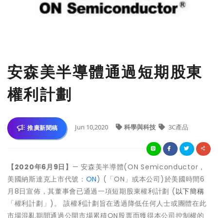
安森美半導體通過短期股東
權利計劃
Jun 10,2020
科學與科技
3C產品
推廣新聞稿
【
2020
年
6
月
9
日】
— 安森美半導體(ON Semiconductor，
美國納斯達克上市代號：
ON
) (「ON」或本公司)於美國時間6
月8日宣佈，其董事會已通過一項短期股東權利計劃 (
以下簡稱
「權利計劃」)。 該權利計劃旨在透過降低任何人士或團體在此
市場混亂期間通過公開市場累積ON股票而獲得本公司控制權的