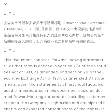
mi
# # #
安森美半導體和安森美半導體圖標是
Semiconductor Component
s Industries, LLC
的註冊商標。所有本文中出現的其他品牌和
產品名稱分別為其相應持有人的註冊商標或商標。雖然公司在本
新聞稿提及其網站，但此稿並不包含其網站中有關的資訊。
# # #
This document contains “forward-looking statement
s,” as that term is defined in Section 27A of the Securi
ties Act of 1933, as amended, and Section 21E of the S
ecurities Exchange Act of 1934, as amended. All state
ments, other than statements of historical facts, incl
uded or incorporated in this document could be dee
med forward-looking statements, including statemen
ts about the Company's Rights Plan and anticipated b
enefits and expected consequences of the Rights Pla