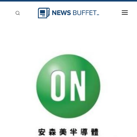
回到首頁
新聞稿分類
登入
刊登