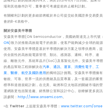
該權利計劃的期限為364天，將於2021年6月7日到期。如果市
場和其他條件許可，董事會可考慮提前終止權利計劃。
有關權利計劃的更多細節將載於本公司提交給美國證券交易委員
會的8-K表格中。
關於安森美半導體
安森美半導體(ON Semiconductor，美國納斯達克上市代號：
ON
)致力於推動高效能電子的創新，使客戶能夠減少全球的能源
使用。安森美半導體是基於半導體的解決方案之領導供應商，提
供全面性的高效能電源管理、類比、感測器、邏輯、時序、連
線、離散元件、系統單晶片(SoC)及客製化元件。安森美半導體
的產品幫助工程師解決在
汽車、通訊、運算、消費性電子、工
業、醫療、航空及國防應用
的獨特設計挑戰。安森美半導體擁有
敏銳、可靠、世界一流的供應鏈及品質專案，及一套嚴謹的審查
標準和道德規範計劃，在北美、歐洲和亞太地區的關鍵市場的營
運網路更包括製造廠、銷售辦公室和設計中心。欲瞭解更多資訊
請參閱：
http://www.onsemi.com
。
•在
Twitter
上追蹤安森美半導體：
www.twitter.com/onse