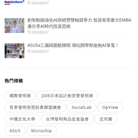
2026/08/07
創智動能強化AI與經營雙軸競爭力 投資長受臺大EMBA
邀分享AI時代投資思維
2026/08/07
ASUSx三麗鷗耍酷聯萌 潮玩開學祭搶抱AI筆電！
2026/08/07
熱門標籤
國際發明展
JDIE日本設計創意暨發明展
世界發明智慧財產聯盟總會
SocialLab
OpView
中國文化大學
台灣發明商品促進協會
北市圖
ASUS
Microchip