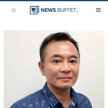
回到首頁
新聞稿分類
登入
刊登