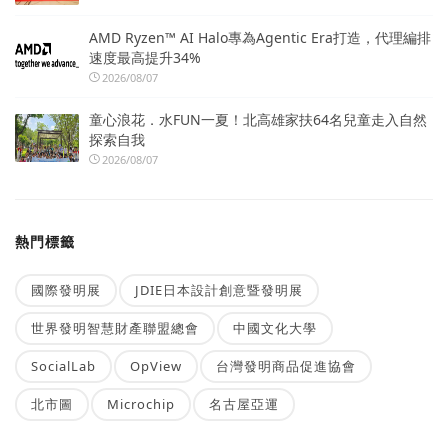
AMD Ryzen™ AI Halo專為Agentic Era打造，代理編排
速度最高提升34%
2026/08/07
童心浪花．水FUN一夏！北高雄家扶64名兒童走入自然
探索自我
2026/08/07
熱門標籤
國際發明展
JDIE日本設計創意暨發明展
世界發明智慧財產聯盟總會
中國文化大學
SocialLab
OpView
台灣發明商品促進協會
北市圖
Microchip
名古屋亞運