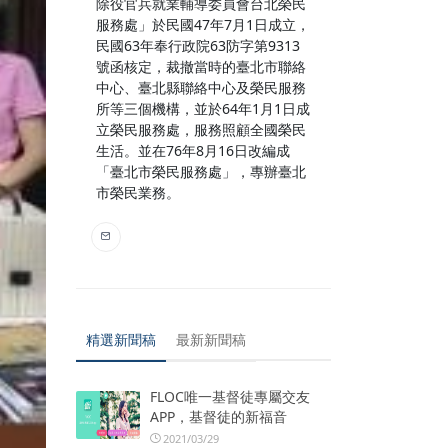
除役官兵就業輔導委員會台北榮民
服務處」於民國47年7月1日成立，
民國63年奉行政院63防字第9313
號函核定，裁撤當時的臺北市聯絡
中心、臺北縣聯絡中心及榮民服務
所等三個機構，並於64年1月1日成
立榮民服務處，服務照顧全國榮民
生活。並在76年8月16日改編成
「臺北市榮民服務處」，專辦臺北
市榮民業務。
精選新聞稿
最新新聞稿
FLOC唯一基督徒專屬交友
APP，基督徒的新福音
2021/03/29