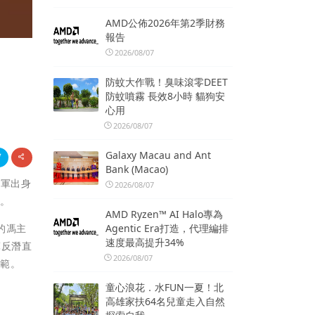
AMD公佈2026年第2季財務
報告
2026/08/07
防蚊大作戰！臭味滾零DEET
防蚊噴霧 長效8小時 貓狗安
心用
2026/08/07
Galaxy Macau and Ant
Bank (Macao)
空軍出身
2026/08/07
歡。
AMD Ryzen™ AI Halo專為
的馮主
Agentic Era打造，代理編排
速度最高提升34%
軍反潛直
2026/08/07
典範。
童心浪花．水FUN一夏！北
高雄家扶64名兒童走入自然