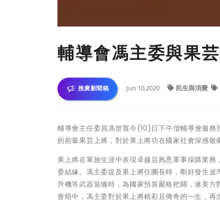
輔導會馮主委與果芸
Jun 10,2020
民生與消費
推廣新聞稿
輔導會主任委員馮世寬今(10)日下午偕輔導會服
的前輩果芸上將，對於果上將功在國家社會深感敬
果上將在軍旅生涯中表現卓越且熟悉軍事採購業務，
委結緣。馮主委提及果上將任團長時，剛好發生波灣
升機等武器裝備時，為國家預算嚴格把關，連美方
會晤中，馮主委對於果上將精彩且傳奇的一生，再