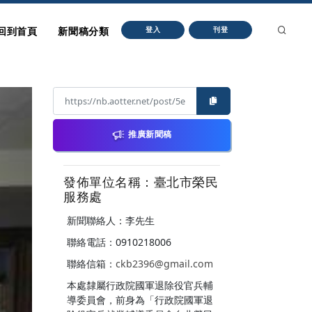
回到首頁
新聞稿分類
登入
刊登
推廣新聞稿
發佈單位名稱：臺北市榮民
服務處
新聞聯絡人：李先生
聯絡電話：0910218006
聯絡信箱：
ckb2396@gmail.com
本處隸屬行政院國軍退除役官兵輔
導委員會，前身為「行政院國軍退