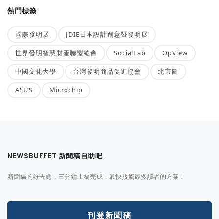
熱門標籤
國際發明展
JDIE日本設計創意暨發明展
世界發明智慧財產聯盟總會
SocialLab
OpView
中國文化大學
台灣發明商品促進協會
北市圖
ASUS
Microchip
NEWSBUFFET 新聞稿自助吧
新聞稿的好去處，三分鐘上稿完成，最快接觸最多讀者的方案！
刊登新聞稿