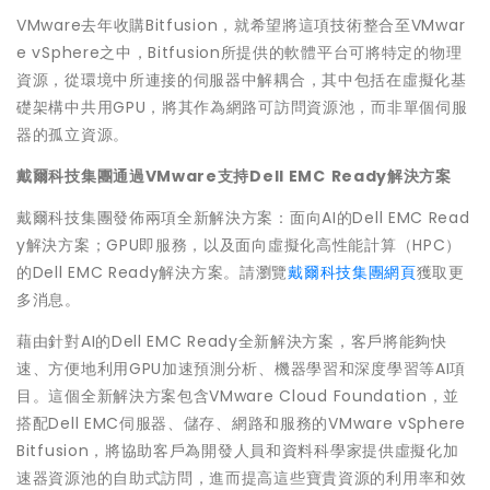
VMware去年收購Bitfusion，就希望將這項技術整合至VMwar
e vSphere之中，Bitfusion所提供的軟體平台可將特定的物理
資源，從環境中所連接的伺服器中解耦合，其中包括在虛擬化基
礎架構中共用GPU，將其作為網路可訪問資源池，而非單個伺服
器的孤立資源。
戴爾科技集團通過VMware支持Dell EMC
Ready
解決方案
戴爾科技集團發佈兩項全新解決方案：面向AI的Dell EMC Read
y解決方案；GPU即服務，以及面向虛擬化高性能計算（HPC）
的Dell EMC Ready解決方案。請瀏覽
戴爾科技集團網頁
獲取更
多消息。
藉由針對AI的Dell EMC Ready全新解決方案，客戶將能夠快
速、方便地利用GPU加速預測分析、機器學習和深度學習等AI項
目。這個全新解決方案包含VMware Cloud Foundation，並
搭配Dell EMC伺服器、儲存、網路和服務的VMware vSphere
Bitfusion，將協助客戶為開發人員和資料科學家提供虛擬化加
速器資源池的自助式訪問，進而提高這些寶貴資源的利用率和效