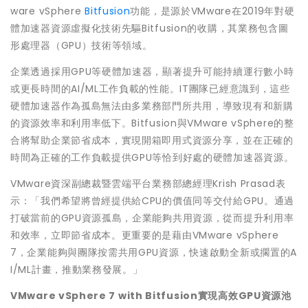
ware vSphere
Bitfusion
功能，是源於VMware在2019年對硬
體加速器資源虛擬化技術先驅Bitfusion的收購，其業務包含圖
形處理器（GPU）技術等領域。
企業透過採用GPU等硬體加速器，顯著提升可能持續運行數小時
或更長時間的AI/ML工作負載的性能。IT團隊已經意識到，這些
硬體加速器作為孤島無法由多業務部門所共用，導致現有和新購
的資源效率和利用率低下。Bitfusion與VMware vSphere的整
合將幫助企業節省成本，實現開箱即用式資源分享，並在正確的
時間為正確的工作負載提供GPU等恰到好處的硬體加速器資源。
VMware資深副總裁暨雲端平台業務部總經理Krish Prasad表
示：「我們希望將曾經提供給CPU的價值同等交付給GPU。通過
打破當前的GPU資源孤島，企業能夠共用資源，從而提升利用率
和效率，立即節省成本。更重要的是藉由VMware vSphere
7，企業能夠與團隊按需共用GPU資源，快速啟動全新或擱置的A
I/ML計畫，推動業務發展。」
VMware vSphere 7 with Bitfusion
實現高效GPU資源池