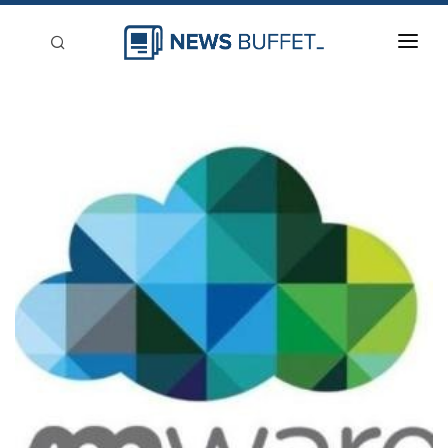
回到首頁
新聞稿分類
登入
刊登