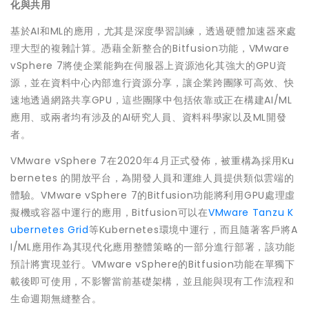
化與共用
基於AI和ML的應用，尤其是深度學習訓練，透過硬體加速器來處
理大型的複雜計算。憑藉全新整合的Bitfusion功能，VMware
vSphere 7將使企業能夠在伺服器上資源池化其強大的GPU資
源，並在資料中心內部進行資源分享，讓企業跨團隊可高效、快
速地透過網路共享GPU，這些團隊中包括依靠或正在構建AI/ML
應用、或兩者均有涉及的AI研究人員、資料科學家以及ML開發
者。
VMware vSphere 7在2020年4月正式發佈，被重構為採用Ku
bernetes 的開放平台，為開發人員和運維人員提供類似雲端的
體驗。VMware vSphere 7的Bitfusion功能將利用GPU處理虛
擬機或容器中運行的應用，Bitfusion可以在
VMware Tanzu K
ubernetes Grid
等Kubernetes環境中運行，而且隨著客戶將A
I/ML應用作為其現代化應用整體策略的一部分進行部署，該功能
預計將實現並行。VMware vSphere的Bitfusion功能在單獨下
載後即可使用，不影響當前基礎架構，並且能與現有工作流程和
生命週期無縫整合。