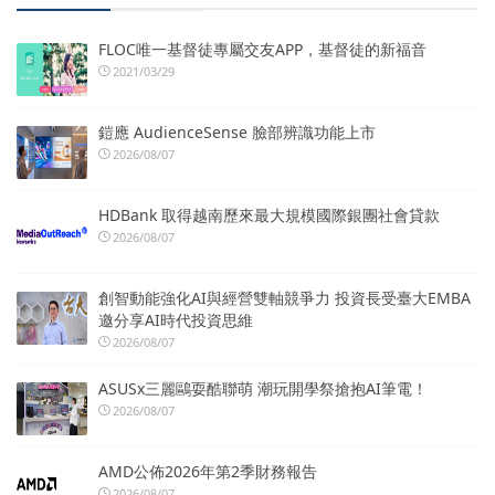
FLOC唯一基督徒專屬交友APP，基督徒的新福音
2021/03/29
鎧應 AudienceSense 臉部辨識功能上市
2026/08/07
HDBank 取得越南歷來最大規模國際銀團社會貸款
2026/08/07
創智動能強化AI與經營雙軸競爭力 投資長受臺大EMBA
邀分享AI時代投資思維
2026/08/07
ASUSx三麗鷗耍酷聯萌 潮玩開學祭搶抱AI筆電！
2026/08/07
AMD公佈2026年第2季財務報告
2026/08/07