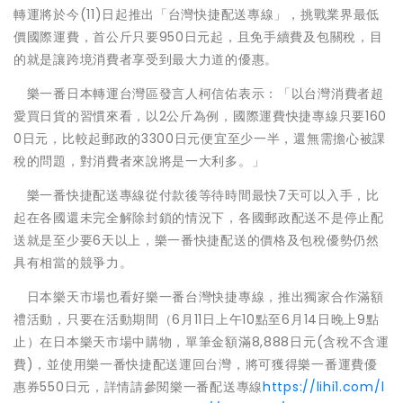
轉運將於今(11)日起推出「台灣快捷配送專線」，挑戰業界最低
價國際運費，首公斤只要950日元起，且免手續費及包關稅，目
的就是讓跨境消費者享受到最大力道的優惠。
樂一番日本轉運台灣區發言人柯信佑表示：「以台灣消費者超
愛買日貨的習慣來看，以2公斤為例，國際運費快捷專線只要160
0日元，比較起郵政的3300日元便宜至少一半，還無需擔心被課
稅的問題，對消費者來說將是一大利多。」
樂一番快捷配送專線從付款後等待時間最快7天可以入手，比
起在各國還未完全解除封鎖的情況下，各國郵政配送不是停止配
送就是至少要6天以上，樂一番快捷配送的價格及包稅優勢仍然
具有相當的競爭力。
日本樂天市場也看好樂一番台灣快捷專線，推出獨家合作滿額
禮活動，只要在活動期間（6月11日上午10點至6月14日晚上9點
止）在日本樂天市場中購物，單筆金額滿8,888日元(含稅不含運
費)，並使用樂一番快捷配送運回台灣，將可獲得樂一番運費優
惠券550日元，詳情請參閱樂一番配送專線
https://lihi1.com/l