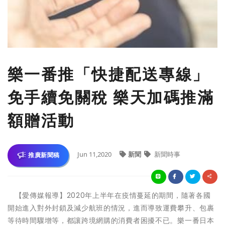
樂一番推「快捷配送專線」
免手續免關稅 樂天加碼推滿
額贈活動
Jun 11,2020
新聞
新聞時事
推廣新聞稿
【愛傳媒報導】2020年上半年在疫情蔓延的期間，隨著各國
開始進入對外封鎖及減少航班的情況，進而導致運費攀升、包裹
等待時間驟增等，都讓跨境網購的消費者困擾不已。樂一番日本