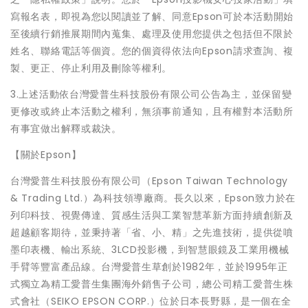
寫報名表，即視為您以閱讀並了解、同意Epson可於本活動開始
至後續行銷推展期間內蒐集、處理及使用您提供之包括但不限於
姓名、聯絡電話等個資。您的個資得依法向Epson請求查詢、複
製、更正、停止利用及刪除等權利。
3.上述活動依台灣愛普生科技股份有限公司公告為主，並保留變
更修改或終止本活動之權利，無須事前通知，且有權對本活動所
有事宜做出解釋或裁決。
【關於Epson】
台灣愛普生科技股份有限公司（Epson Taiwan Technology
& Trading Ltd.）為科技領導廠商。長久以來，Epson致力於在
列印科技、視覺傳達、質感生活與工業智慧革新方面持續創新及
超越顧客期待，並秉持著「省、小、精」之先進技術，提供從噴
墨印表機、輸出系統、3LCD投影機，到智慧眼鏡及工業用機械
手臂等豐富產品線。台灣愛普生草創於1982年，並於1995年正
式獨立為精工愛普生集團海外銷售子公司，總公司精工愛普生株
式會社（SEIKO EPSON CORP.）位於日本長野縣，是一個在全