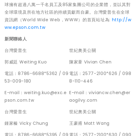
球擁有超過八萬一千名員工及85家集團公司的企業體，並以其對
全球環境及所在地方社區的持續貢獻而自豪。台灣愛普生在全球
資訊網（World Wide Web，WWW）的首頁站址為:
http://w
ww.epson.com.tw
新聞聯絡人
台灣愛普生
世紀奧美公關
郭威廷
Weiting Kuo
陳家葦
Vivian Chen
電話：
8786-6688*5362 / 09
電話：
2577-2100*626 /
098
53-009
-
180
8-110-446
E-mail
：
weiting.kuo@exc.e
E-mail
：
viviancw.chen@er
pson.com.tw
aogilvy.com
台灣愛普生
世紀奧美公關
鍾家榛
Vicky Chung
王豪甫
Matt Wang
電話：
8786-6688*5395 / 09
電話：
2577-2100*630 /
090