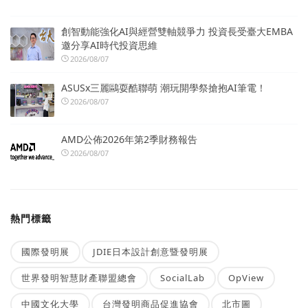
創智動能強化AI與經營雙軸競爭力 投資長受臺大EMBA
邀分享AI時代投資思維
2026/08/07
ASUSx三麗鷗耍酷聯萌 潮玩開學祭搶抱AI筆電！
2026/08/07
AMD公佈2026年第2季財務報告
2026/08/07
熱門標籤
國際發明展
JDIE日本設計創意暨發明展
世界發明智慧財產聯盟總會
SocialLab
OpView
中國文化大學
台灣發明商品促進協會
北市圖