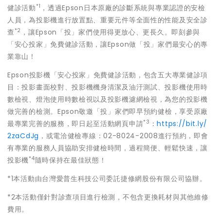
*1
健診活動
，透過Epson日本原廠的診斷系統與專業認證的安檢
人員，為投影機進行放置點、重要元件等全面性的性能及安全診
*2
查
，讓Epson「投」家們使用得更放心、更長久。即刻參與
「安心投家」免費健診活動，讓Epson做「投」家們最安心的專
業靠山！
Epson投影機「安心投家」免費健診活動，包含五大專業健診項
目：投影畫面校對、投影機機身清潔及油汙測試、投影機使用時
數檢視、燈泡使用時數檢視以及投影機濾網檢視，為您的投影機
做完善的檢測。Epson敬邀「投」家們即早預約健檢，享受原廠
*3
最專業完善的服務，即日起至活動網頁申請
：
https://bit.ly/
2zaCdJg
，或電洽健檢專線：02-8024-2008進行預約，即會
有專業的服務人員協助安排健檢時間，過程簡便、輕鬆快速，讓
*4
投影機
隨時保持在最佳狀態！
*1本活動由台灣愛普生科技公司委託捷修網股份有限公司協辦。
*2本活動僅針對診查項目進行檢測，不包含更換耗材與其他維修
費用。