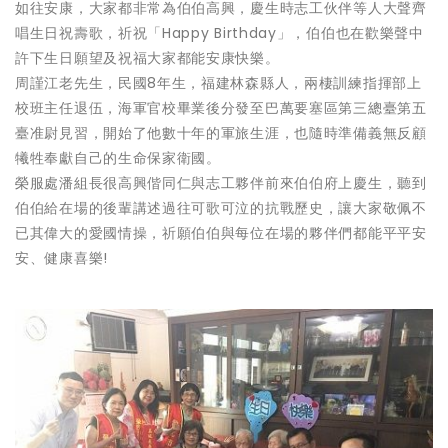
如往安康，大家都非常為伯伯高興，慶生時志工伙伴等人大聲齊
唱生日祝壽歌，祈祝「Happy Birthday」，伯伯也在歡樂聲中
許下生日願望及祝福大家都能安康快樂。
周謹江老先生，民國8年生，福建林森縣人，兩棲訓練指揮部上
校班主任退伍，海軍官校畢業後分發至巴萬要塞區第三總臺第五
臺准尉見習，開始了他數十年的軍旅生涯，也隨時準備義無反顧
犧牲奉獻自己的生命保家衛國。
榮服處潘組長很高興偕同仁與志工夥伴前來伯伯府上慶生，聽到
伯伯給在場的後輩講述過往可歌可泣的抗戰歷史，讓大家敬佩不
已其偉大的愛國情操，祈願伯伯與每位在場的夥伴們都能平平安
安、健康喜樂!