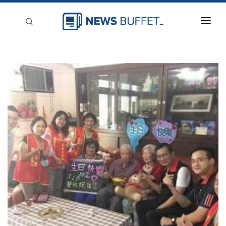
回到首頁
新聞稿分類
登入
刊登