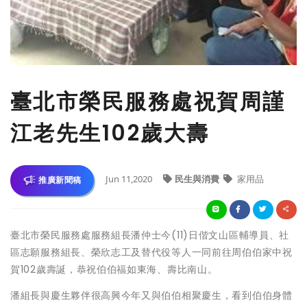
臺北市榮民服務處祝賀周謹
江老先生102歲大壽
Jun 11,2020
民生與消費
家用品
推廣新聞稿
臺北市榮民服務處服務組長潘仲士今(11)日偕文山區輔導員、社
區志願服務組長、榮欣志工及替代役等人一同前往周伯伯家中祝
賀102歲壽誕，恭祝伯伯福如東海、壽比南山。
潘組長與慶生夥伴很高興今年又與伯伯相聚慶生，看到伯伯身體