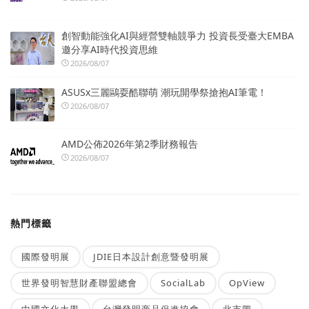
創智動能強化AI與經營雙軸競爭力 投資長受臺大EMBA
邀分享AI時代投資思維
2026/08/07
ASUSx三麗鷗耍酷聯萌 潮玩開學祭搶抱AI筆電！
2026/08/07
AMD公佈2026年第2季財務報告
2026/08/07
熱門標籤
國際發明展
JDIE日本設計創意暨發明展
世界發明智慧財產聯盟總會
SocialLab
OpView
中國文化大學
台灣發明商品促進協會
北市圖