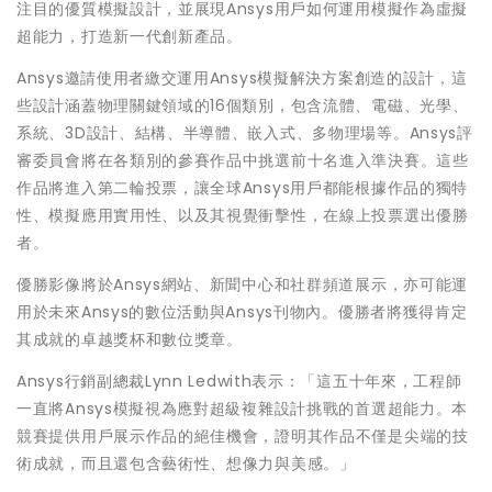
注目的優質模擬設計，並展現Ansys用戶如何運用模擬作為虛擬
超能力，打造新一代創新產品。
Ansys邀請使用者繳交運用Ansys模擬解決方案創造的設計，這
些設計涵蓋物理關鍵領域的16個類別，包含流體、電磁、光學、
系統、3D設計、結構、半導體、嵌入式、多物理場等。Ansys評
審委員會將在各類別的參賽作品中挑選前十名進入準決賽。這些
作品將進入第二輪投票，讓全球Ansys用戶都能根據作品的獨特
性、模擬應用實用性、以及其視覺衝擊性，在線上投票選出優勝
者。
優勝影像將於Ansys網站、新聞中心和社群頻道展示，亦可能運
用於未來Ansys的數位活動與Ansys刊物內。優勝者將獲得肯定
其成就的卓越獎杯和數位獎章。
Ansys行銷副總裁Lynn Ledwith表示：「這五十年來，工程師
一直將Ansys模擬視為應對超級複雜設計挑戰的首選超能力。本
競賽提供用戶展示作品的絕佳機會，證明其作品不僅是尖端的技
術成就，而且還包含藝術性、想像力與美感。」