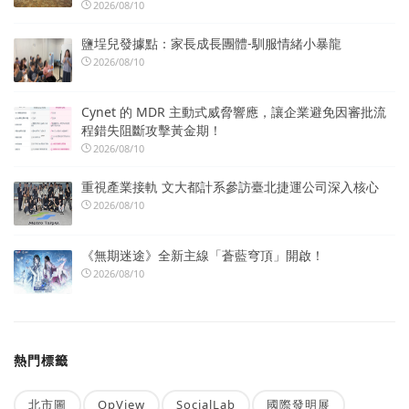
2026/08/10
鹽埕兒發據點：家長成長團體-馴服情緒小暴龍
2026/08/10
Cynet 的 MDR 主動式威脅響應，讓企業避免因審批流
程錯失阻斷攻擊黃金期！
2026/08/10
重視產業接軌 文大都計系參訪臺北捷運公司深入核心
2026/08/10
《無期迷途》全新主線「蒼藍穹頂」開啟！
2026/08/10
熱門標籤
北市圖
OpView
SocialLab
國際發明展