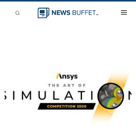
回到首頁
新聞稿分類
登入
刊登