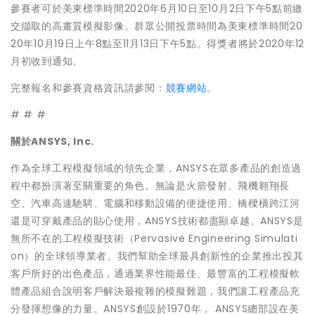
參賽者可於美東標準時間2020年6月10日至10月2日下午5點前繳
交擷取的高畫質模擬影像。群眾公開投票時間為美東標準時間20
20年10月19日上午8點至11月13日下午5點。得獎者將於2020年12
月初收到通知。
完整報名和參賽資格資訊請參閱：
競賽網站
。
# # #
關於
ANSYS, Inc.
作為全球工程模擬領域的領先企業，ANSYS在眾多產品的創造過
程中都扮演著至關重要的角色。無論是火箭發射、飛機翱翔長
空、汽車高速馳騁、電腦和移動設備的便捷使用、橋樑橫跨江河
還是可穿戴產品的貼心使用，ANSYS技術都盡顯卓越。ANSYS是
無所不在的工程模擬技術（Pervasive Engineering Simulati
on）的全球領導業者。我們幫助全球最具創新性的企業推出投其
客戶所好的出色產品，通過業界性能最佳、最豐富的工程模擬軟
體產品組合說明客戶解決最複雜的模擬難題，我們讓工程產品充
分發揮想像的力量。ANSYS創設於1970年， ANSYS總部設在美