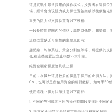
這是實戰中最常採用的操作模式，投資者在這個位
場，經常會出現阻力或支撐位置被突破以後價格走
重要的阻力或支撐位置有以下幾種:
一段長時間範圍內的價格，高點或低點、趨勢線、
這些位置缺乏可靠性的主要原因有:
趨勢線、均線系統、黃金分割位等等，所提供的支
低,在這些位置設立止損點不太牢靠。
絕對金額虧損度達到後止損
目前，在國外這是較多的操盤手採用的止損方法。操
0%，也可以是所估用資金的絕對數額。如每手50
使用這種止損方法須注意以下兩點:
1. 不同的幣別或者不同的操作時間段要採用不同的
2. 設立的止損額度必須在市場中得到概率的驗證。