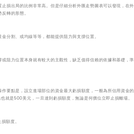
置止損出局的比例非常高。但是仔細分析外匯走勢圖表可以發現，在
勢反轉的形態。
黃金分割、或均線等等，都能提供阻力與支撐位置。
撐或阻力位置本身就有較大的主觀性，缺乏值得信賴的依據和基礎，
作要點是，設立進場部位的資金最大虧損額度，一般為所估用資金的5
點也就是500美元，一旦達到虧損額度，無論是何價位立即止損離場。
止損額度。