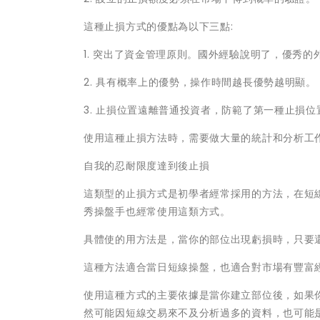
這種止損方式的優點為以下三點:
1. 突出了資金管理原則。國外經驗說明了，優秀
2. 具有概率上的優勢，操作時間越長優勢越明顯。
3. 止損位置遠離普通投資者，防範了第一種止損
使用這種止損方法時，需要做大量的統計和分析工
自我的忍耐限度達到後止損
這類型的止損方式是初學者經常採用的方法，在短
秀操盤手也經常使用這類方式。
具體使的用方法是，當你的部位出現虧損時，只要
這種方法適合當日短線操盤，也適合對市場有豐富
使用這種方式的主要依據是當你建立部位後，如果你
然可能因短線交易來不及分析過多的資料，也可能是