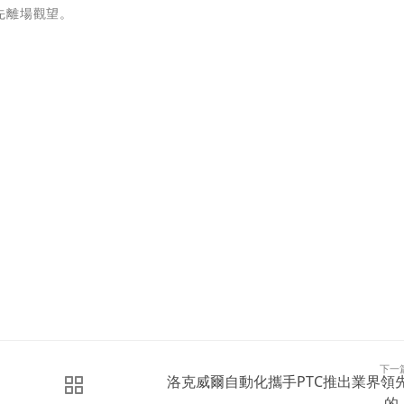
先離場觀望。
下一
洛克威爾自動化攜手PTC推出業界領
的..