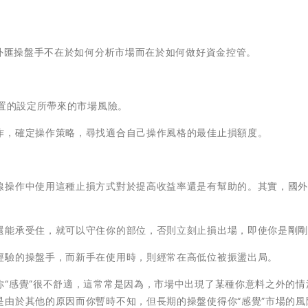
的外匯操盤手不在於如何分析市場而在於如何做好資金控管。
位置的設定所帶來的市場風險。
作，確定操作策略，尋找適合自己操作風格的最佳止損額度。
線操作中使用這種止損方式對於提高收益率還是有幫助的。其實，國
還能承受住，就可以守住你的部位，否則立刻止損出場，即使你是剛
經驗的操盤手，而新手在使用時，則經常在高低位被振盪出局。
“感覺”很不舒適，這常常是因為，市場中出現了某種你意料之外的情
由於其他的原因而你暫時不知，但長期的操盤使得你“感覺”市場的風