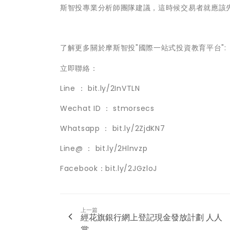
斯智投專業分析師團隊建議，這時候交易者就應該
了解更多關於摩斯智投"國際一站式投資教育平台":
立即聯絡：
Line ： bit.ly/2InVTLN
Wechat ID ： stmorsecs
Whatsapp ： bit.ly/2ZjdKN7
Line@ ： bit.ly/2Hlnvzp
Facebook：bit.ly/2JGzloJ
上一篇
經花旗銀行網上登記現金發放計劃 人人
賞...