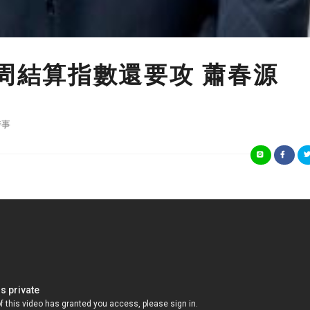
0 下周結算指數還要攻 蕭春源
時事