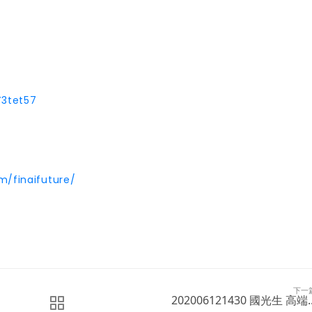
Y3tet57
m/finaifuture/
下一
202006121430 國光生 高端..