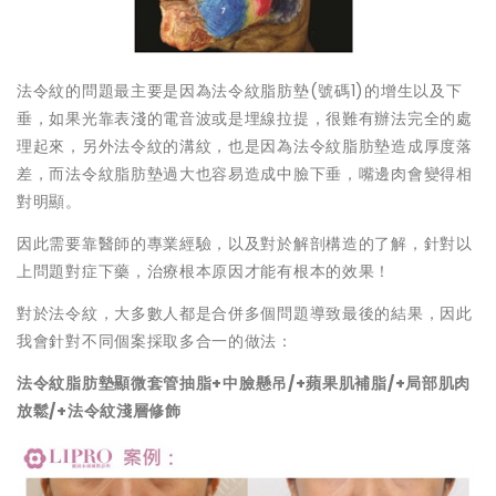
法令紋的問題最主要是因為法令紋脂肪墊(號碼1)的增生以及下
垂，如果光靠表淺的電音波或是埋線拉提，很難有辦法完全的處
理起來，另外法令紋的溝紋，也是因為法令紋脂肪墊造成厚度落
差，而法令紋脂肪墊過大也容易造成中臉下垂，嘴邊肉會變得相
對明顯。
因此需要靠醫師的專業經驗，以及對於解剖構造的了解，針對以
上問題對症下藥，治療根本原因才能有根本的效果！
對於法令紋，大多數人都是合併多個問題導致最後的結果，因此
我會針對不同個案採取多合一的做法：
法令紋脂肪墊顯微套管抽脂
+
中臉懸吊
/+
蘋果肌補脂
/+
局部肌肉
放鬆
/+
法令紋淺層修飾