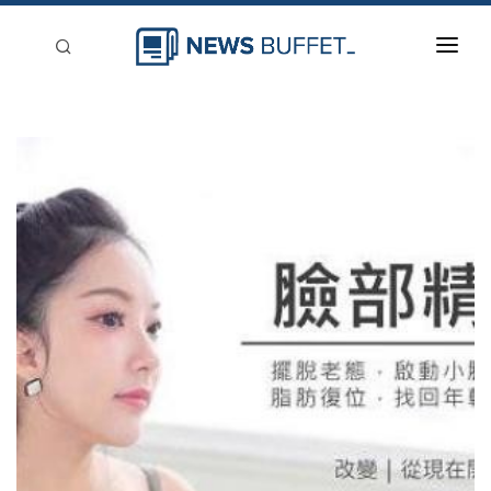
回到首頁
新聞稿分類
登入
刊登