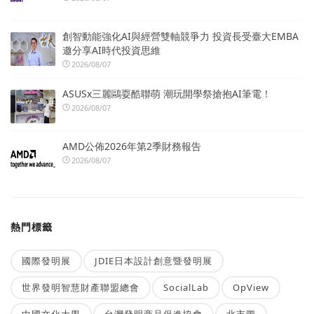
創智動能強化AI與經營雙軸競爭力 投資長受臺大EMBA
邀分享AI時代投資思維
2026/08/07
ASUSx三麗鷗耍酷聯萌 潮玩開學祭搶抱AI筆電！
2026/08/07
AMD公佈2026年第2季財務報告
2026/08/07
熱門標籤
國際發明展
JDIE日本設計創意暨發明展
世界發明智慧財產聯盟總會
SocialLab
OpView
中國文化大學
台灣發明商品促進協會
北市圖