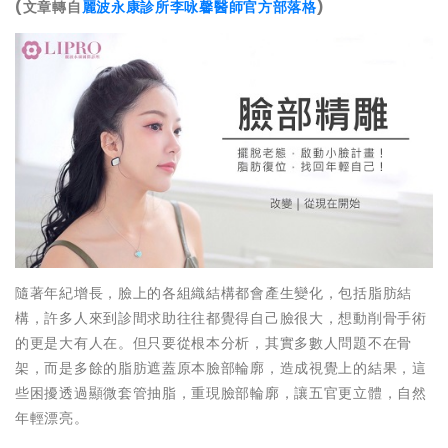
(
文章轉自
麗波永康診所李咏馨醫師官方部落格
)
隨著年紀增長，臉上的各組織結構都會產生變化，包括脂肪結
構，許多人來到診間求助往往都覺得自己臉很大，想動削骨手術
的更是大有人在。但只要從根本分析，其實多數人問題不在骨
架，而是多餘的脂肪遮蓋原本臉部輪廓，造成視覺上的結果，這
些困擾透過顯微套管抽脂，重現臉部輪廓，讓五官更立體，自然
年輕漂亮。