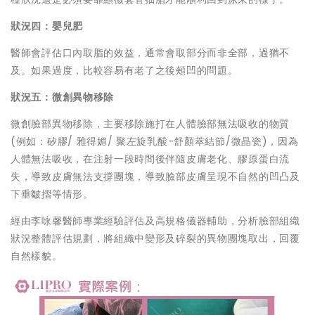
狀況四：嬰兒肥
醫師會評估口內取脂的效益，通常會取部分而非全部，過猶不
及。如果過度，比較容易有老了之後頰凹的問題。
狀況五：微創異物移除
微創臉部異物移除，主要移除施打在人體臉部無法吸收的物質
(例如：矽膠/ 雅得媚/ 聚左旋乳酸-舒顏萃結節/微晶瓷)，因為
人體無法吸收，在注射一段時間後伴隨皮膚老化、膠原蛋白流
失，導致皮膚無法支撐團塊，導致臉部皮膚呈現不自然的凹凸及
下垂皺摺等情形。
經由李咏馨醫師專業經驗評估及高規格儀器輔助，分析臉部組織
狀況整體評估規劃，將組織中變形及碎裂的異物團塊取出，回覆
自然樣貌。