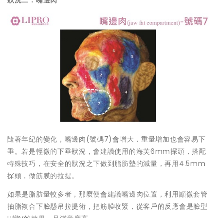
隨著年紀的變化，嘴邊肉(號碼7)會增大，重量增加也會容易下
垂。若是輕微的下垂狀況，會建議使用的海芙6mm探頭，搭配
特殊技巧，在安全的狀況之下做到脂肪墊的減量，再用4.5mm
探頭，做筋膜的拉提。
如果是脂肪量較多者，那麼便會建議嘴邊肉位置，利用顯微套管
抽脂複合下臉懸吊拉提術，把筋膜收緊，從客戶的反應會是臉型