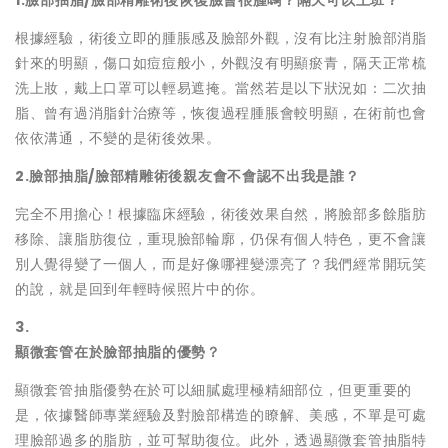
根據經驗，術後立即的腫脹感及臉部外觀，沒有比注射臉部消脂
針來的明顯，傷口如痘痘般小，外觀沒有明顯瘀青，隔天正常梳
洗上妝，戴上口罩可以輕易遮掩。當然若是以下狀況如：二次抽
脂、曾有過消脂針治療等，恢復過程腫脹會較明顯，在術前也會
依依溝通，不變的是術後效果。
2.
臉部抽脂
/
臉部精雕術後親友會不會認不出我是誰？
完全不用擔心！根據臨床經驗，術後效果自然，將臉部多餘脂肪
移除、讓脂肪復位，重現臉部輪廓，仍保有個人特色，更不會讓
別人覺得變了一個人，而是好像哪裡變漂亮了？我們經常開玩笑
的說，就是回到年輕時候照片中的你。
3.
顯微套管在於臉部抽脂的優勢？
顯微套管抽脂優勢在於可以細膩處理極精細部位，但更重要的
是，依據醫師專業經驗及對臉部構造的瞭解、美感，不單是可處
理臉部過多的脂肪，並可幫助復位。此外，透過顯微套管抽脂特