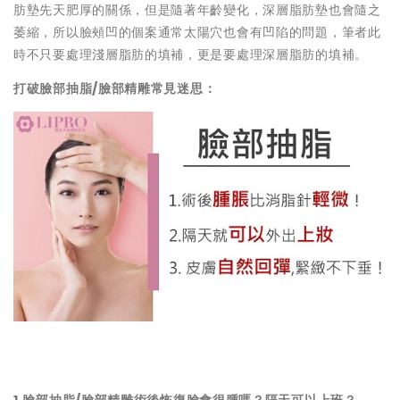
肪墊先天肥厚的關係，但是隨著年齡變化，深層脂肪墊也會隨之
萎縮，所以臉頰凹的個案通常太陽穴也會有凹陷的問題，筆者此
時不只要處理淺層脂肪的填補，更是要處理深層脂肪的填補。
打破臉部抽脂
/
臉部精雕常見迷思：
1.
臉部抽脂
/
臉部精雕術後恢復臉會很腫嗎？隔天可以上班？