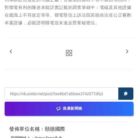
對聯電有利的陳述未能詳實記載於調查筆錄中；電磁及其他證據
在鑑識上不符規定等等。聯電堅信上訴法院若能依法並公正審酌
本案證據，必能證明聯電並未違反營業秘密法。
推廣新聞稿
發佈單位名稱：頤德國際