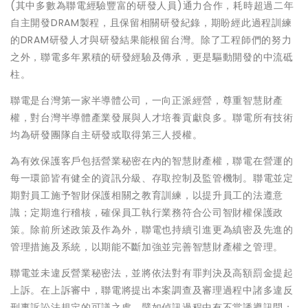
(其中多數為聯電經驗豐富的研發人員)通力合作，耗時超過二年
自主開發DRAM製程，且保留相關研發紀錄，期盼經此過程訓練
的DRAM研發人才與研發結果能根留台灣。除了工程師們的努力
之外，聯電多年累積的研發經驗及傳承，更是驅動開發的中流砥
柱。
聯電是台灣第一家半導體公司，一向正派經營，尊重智慧財產
權，對台灣半導體產業發展與人才培養貢獻良多。聯電所有技術
均為研發團隊自主研發或取得第三人授權。
為有效保護客戶包括營業秘密在內的智慧財產權，聯電在營運的
每一環節皆有健全的資訊分級、存取控制及監管機制。聯電並定
期對員工施予智財保護相關之教育訓練，以提升員工的法遵意
識；定期進行稽核，確保員工執行業務符合公司智財權保護政
策。除前所述政策及作為外，聯電也持續引進更為縝密及先進的
管理措施及系統，以期能不斷加強並完善智慧財產權之管理。
聯電並未違反營業秘密法，並將依法對有罪判決及高額罰金提起
上訴。在上訴審中，聯電將提出本案調查及審理過程中諸多違反
刑事訴訟法規定的可議之處，譬如偵訊過程中有不當誘導訊問；