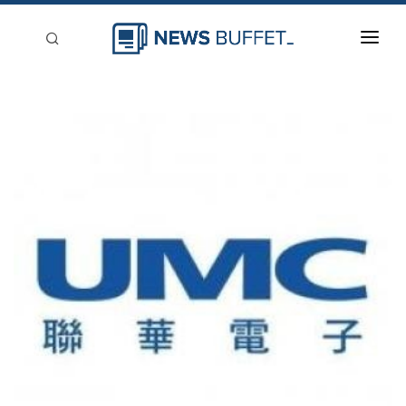
回到首頁
新聞稿分類
登入
刊登