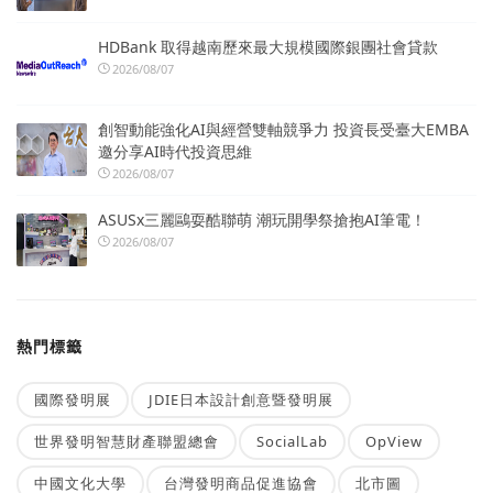
HDBank 取得越南歷來最大規模國際銀團社會貸款
2026/08/07
創智動能強化AI與經營雙軸競爭力 投資長受臺大EMBA
邀分享AI時代投資思維
2026/08/07
ASUSx三麗鷗耍酷聯萌 潮玩開學祭搶抱AI筆電！
2026/08/07
熱門標籤
國際發明展
JDIE日本設計創意暨發明展
世界發明智慧財產聯盟總會
SocialLab
OpView
中國文化大學
台灣發明商品促進協會
北市圖