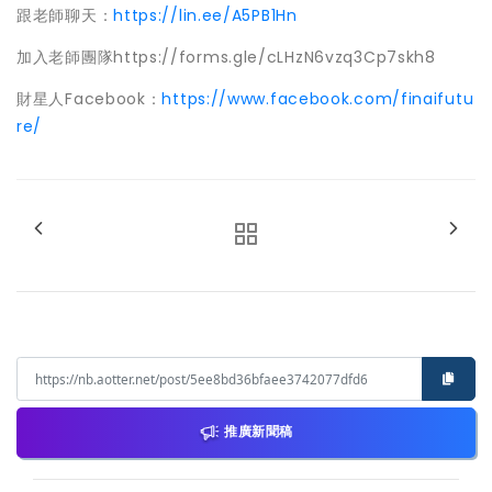
跟老師聊天：
https://lin.ee/A5PB1Hn
加入老師團隊https://forms.gle/cLHzN6vzq3Cp7skh8
財星人Facebook：
https://www.facebook.com/finaifutu
re/
推廣新聞稿