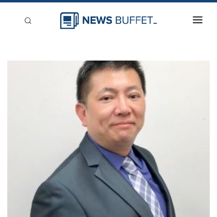
回到首頁
新聞稿分類
登入
刊登