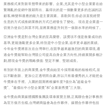
業務模式來對新常態帶來的影響。企業,尤其是中小型企業要在紛
繁雜亂的促銷中脫穎而出、贏得比的是一個數量更多的忠誠的話
顧客,轉變和適應的能力是主要因素。喜歡與否,你必須直視經營
生意的方式或推銷業務的方式已經發生了變化。 現在是企業盡一
切努力使自己與眾不同,並將業務提升到另一個新水準的時候了。
亞洲金牛獎是對台灣企業的至高榮譽。該獎項不僅是衡量成功的
基準,更能激勵更多企業,特別是中小型企業,追求更卓越的業績。
今年金牛獎將首次在台灣舉行,在競爭越來越激烈的商業環境,通
過金牛獎能幫助台灣競公司提高自身企業方向性,持續展開多種計
劃,體現金牛獎的戰略價值: 堅定不懈、堅韌成長。
有別於市面上的商業獎,金牛獎由始至今採用嚴格的核檢程式,並
以不斷創新、更加公正透明而自豪,所以只有最優秀的人才能把金
牛獎捧在手裡。入圍的競斯將根據年度?值分為"超級金牛
獎"、"最傑出中小型企業獎"和"企業新秀獎"三大類。
金牛獎由商業媒體國際集團及環泰展覽主辦,正風聯合會計事務所
為官方個月生檔,台灣網商協會為合作夥伴。媒體合作夥伴包括