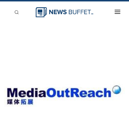
回到首頁
新聞稿分類
登入
刊登