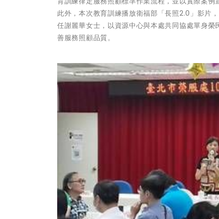
育訓練律定服務照顧標準作業流程，並以實際案例
此外，本次教育訓練播放衛福部「長照2.0」影片
任謝麗華女士，以資源中心與本處共同協處單身榮
善服務照顧品質。