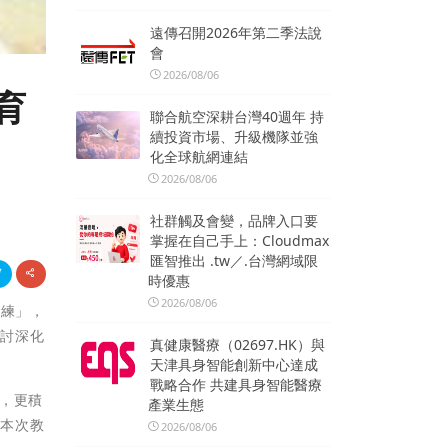
遠傳召開2026年第二季法說
會
2026/08/06
育
聯合航空深耕台灣40週年 持
續投資市場、升級機隊並強
化全球航網連結
2026/08/06
社群觸及會變，品牌入口要
掌握在自己手上：Cloudmax
匯智推出 .tw／.台灣網域限
時優惠
2026/08/06
訓練」，
研討深化
真健康醫療（02697.HK）與
天津具身智能創新中心達成
戰略合作 共建具身智能醫療
，更積
產業生態
。本次教
2026/08/06