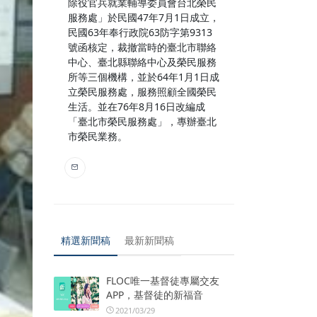
除役官兵就業輔導委員會台北榮民
服務處」於民國47年7月1日成立，
民國63年奉行政院63防字第9313
號函核定，裁撤當時的臺北市聯絡
中心、臺北縣聯絡中心及榮民服務
所等三個機構，並於64年1月1日成
立榮民服務處，服務照顧全國榮民
生活。並在76年8月16日改編成
「臺北市榮民服務處」，專辦臺北
市榮民業務。
精選新聞稿
最新新聞稿
FLOC唯一基督徒專屬交友
APP，基督徒的新福音
2021/03/29