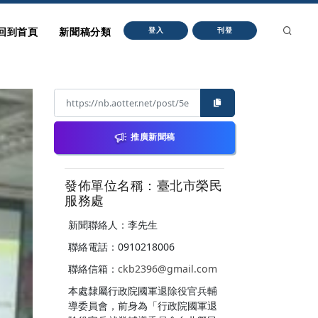
回到首頁
新聞稿分類
登入
刊登
推廣新聞稿
發佈單位名稱：臺北市榮民
服務處
新聞聯絡人：李先生
聯絡電話：0910218006
聯絡信箱：
ckb2396@gmail.com
本處隸屬行政院國軍退除役官兵輔
導委員會，前身為「行政院國軍退