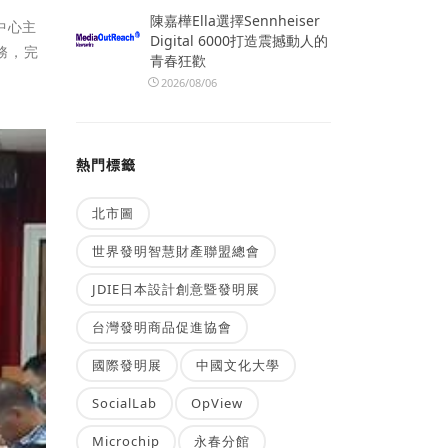
陳嘉樺Ella選擇Sennheiser
中心主
Digital 6000打造震撼動人的
務，完
青春狂歡
2026/08/06
熱門標籤
北市圖
世界發明智慧財產聯盟總會
JDIE日本設計創意暨發明展
台灣發明商品促進協會
國際發明展
中國文化大學
SocialLab
OpView
Microchip
永春分館