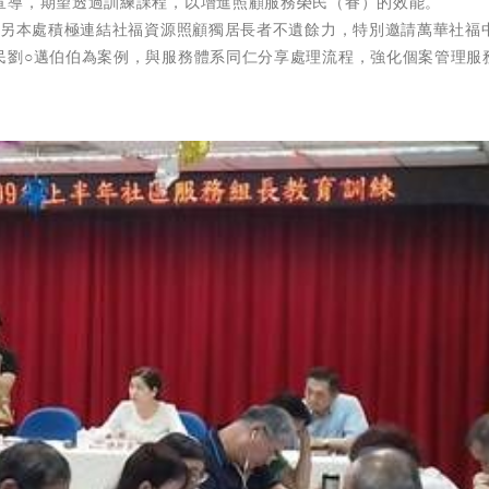
宣導，期望透過訓練課程，以增進照顧服務榮民（眷）的效能。
，另本處積極連結社福資源照顧獨居長者不遺餘力，特別邀請萬華社福
民劉○邁伯伯為案例，與服務體系同仁分享處理流程，強化個案管理服