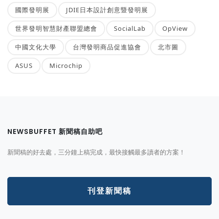
國際發明展
JDIE日本設計創意暨發明展
世界發明智慧財產聯盟總會
SocialLab
OpView
中國文化大學
台灣發明商品促進協會
北市圖
ASUS
Microchip
NEWSBUFFET 新聞稿自助吧
新聞稿的好去處，三分鐘上稿完成，最快接觸最多讀者的方案！
刊登新聞稿