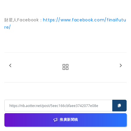
財星人Facebook：
https://www.facebook.com/finaifutu
re/
推廣新聞稿