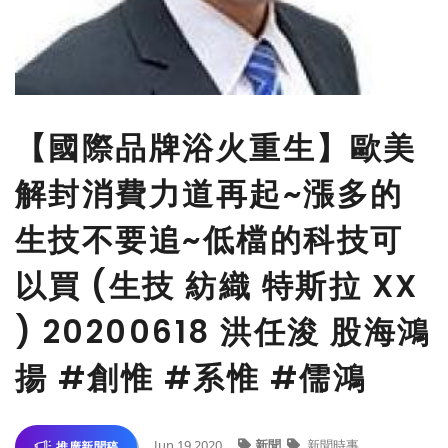
【國際品牌浴火重生】歐美
解封消費力道再起~漲多的
生技不要追~低檔的科技可
以買 (生技 紡織 特斯拉 XX
) 20200618 洪任浚 股海鴻
揚 #創惟 #系惟 #儒鴻
Jun 19,2020
新聞
新聞時事
推廣新聞稿