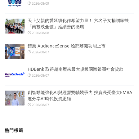
2026/08/09
天上父親的愛延續化作希望力量！ 六名子女捐贈家扶
「南投映全號」延續善的循環
2026/08/08
鎧應 AudienceSense 臉部辨識功能上市
2026/08/07
HDBank 取得越南歷來最大規模國際銀團社會貸款
2026/08/07
創智動能強化AI與經營雙軸競爭力 投資長受臺大EMBA
邀分享AI時代投資思維
2026/08/07
熱門標籤