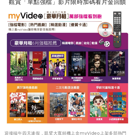
觀賞「單點強檔」影片限時加碼看片金回饋
迎接端午四天連假，凱擘大寬頻機上盒myVideo上架多部熱門