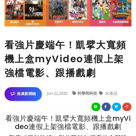
看強片慶端午！凱擘大寬頻
機上盒myVideo連假上架
強檔電影、跟播戲劇
Jun 22,2020
科學與科技
3C產品
推廣新聞稿
看強片慶端午！凱擘大寬頻機上盒myVi
deo連假上架強檔電影、跟播戲劇