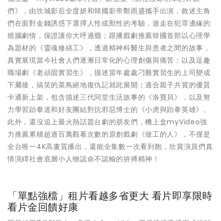
們》，由坎城影后全度妍和韓國影帝鄭雨盛攜手出演，敘述主角
們在面對金錢誘惑下選擇人性或獸性的考驗，遊走在犯罪邊緣的
燒腦劇情，保證讓你大呼過癮；跟播戲劇推薦韓國首部以心理學
為題材的《靈魂修繕工》，透過精神科醫生與患者之間的故事，
真實展現當今社會人們逐漸日常化的心理創傷與痛苦；以及逗趣
職場劇《老頑固實習生》，描述當年處處刁難實習生的上司變成
下屬後，搞笑的菜鳥絕地復仇記就此展開；適合親子共賞的優質
卡通新上架，包含描述三代同堂生活故事的《洛寶貝》，以及努
力學習跆拳道和好友團結對抗邪惡博士的《小虎與跆拳英雄》。
此外，還沒追上最火熱話題台劇的朋友們，機上盒myVideo強
力推薦累積超過百萬觀看次數的原創戲劇《做工的人》，不僅是
全台唯一4K高畫質播出，還能全集數一次看到飽，欣賞演員們真
情演繹社會底層小人物認命不認輸的拚搏精神！
「單點強檔」租片看越多省更大 看片即享限時
看片金回饋好康