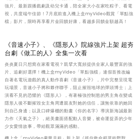
強片、最新跟播戲劇及幼兒卡通，陪全家大小在家吃粽子、看電
視，共度端午佳節！7月底前進入機上盒myVideo觀賞「單點強
檔」影片，限時再享看片金回饋好康，看越多回饋金額越高！
《音速小子》、《隱形人》院線強片上架 超夯
台劇《做工的人》全集一次看
炎炎夏日只想窩在家看電視？凱擘大寬頻提供全家人最豐富的強
片、追劇好選擇！機上盒myVideo「單點強檔」連假首推改編
自著名電玩遊戲的真人動作喜劇《音速小子》，片中完整呈現電
玩場景，音速小子將和夥伴聯手，阻止摧毀地球的彈頭博士；上
演看不見的恐懼的《隱形人》，有著極強控制慾的男主角在變成
隱形人後不斷摧毀女主角周遭親友對她的信任，讓無依靠的她回
到自己身邊；以及口碑爆棚的動畫《你的名字》導演新海誠最新
力作《天氣之子》，絕美畫面搭配動人音樂，被命運捉弄的少年
少女愛情故事，帶給觀眾滿滿的感動。
機上盒「myVideo豪華月租」新上架《抓住救命稻草的野獸