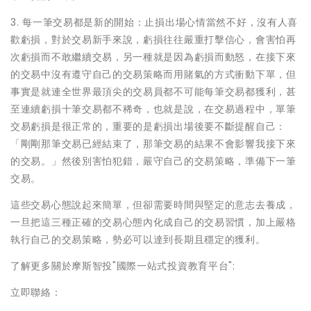
3. 每一筆交易都是新的開始：止損出場心情當然不好，沒有人喜
歡虧損，對於交易新手來說，虧損往往嚴重打擊信心，會害怕再
次虧損而不敢繼續交易，另一種就是因為虧損而動怒，在接下來
的交易中沒有遵守自己的交易策略而用賭氣的方式衝動下單，但
事實是就連全世界最頂尖的交易員都不可能每筆交易都獲利，甚
至連續虧損十筆交易都不稀奇，也就是說，在交易過程中，單筆
交易虧損是很正常的，重要的是虧損出場後要不斷提醒自己：
「剛剛那筆交易已經結束了，那筆交易的結果不會影響我接下來
的交易。」然後別害怕犯錯，嚴守自己的交易策略，準備下一筆
交易。
這些交易心態說起來簡單，但卻需要時間與堅定的意志去養成，
一旦把這三種正確的交易心態內化成自己的交易習慣，加上嚴格
執行自己的交易策略，勢必可以達到長期且穩定的獲利。
了解更多關於摩斯智投"國際一站式投資教育平台":
立即聯絡：