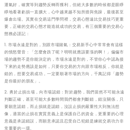
運氣好，確實等到趨勢反轉而獲利，但絕大多數的時候都是眼睜
睜地看著虧損一直擴大，心中越來越不知所措與焦躁，最後甚至
爆倉出場。其實在交易這門學問裡，交易心態遠比交易技巧更重
要，正確的交易心態才能造就成功的交易，有三個重要的交易心
態務必謹記：
1. 市場永遠是對的，別跟市場賭氣：交易新手心中常常會有這樣
的憤怒聲音：「怎麼會跌了呢？明明就應該要漲的啊！」偏偏市
場的趨勢不是你能決定的，市場永遠是對的，不管你心中認為接
下來的走勢應該是如何，只要你交易的方向跟市場相反，你就是
錯的，想要交易成功，一定要順著市場的方向，千萬記得「趨勢
是你最好的朋友」。
2. 勇於止損出場，向市場認錯：對於趨勢，我們當然不可能永遠
判斷正確，甚至可能大多數時間我們都會判斷錯，錯沒關係，只
要願意認錯，而止損就是認錯，沒設止損的嚴重性大到無法想
像，適當的止損在實質意義上是保護自己的資金，更重要的心理
意義是承認錯誤，而願意承認且忍受自己犯錯是練就交易功力非
常重要的一環。