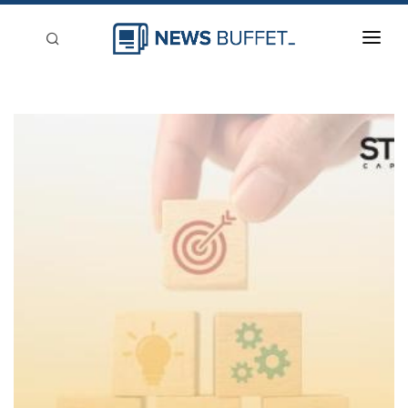
回到首頁
新聞稿分類
登入
刊登