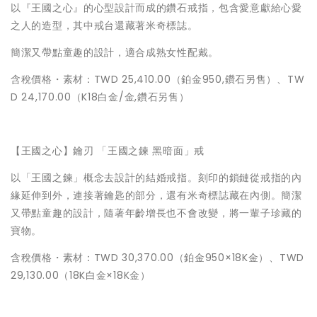
以『王國之心』的心型設計而成的鑽石戒指，包含愛意獻給心愛
之人的造型，其中戒台還藏著米奇標誌。
簡潔又帶點童趣的設計，適合成熟女性配戴。
含稅價格・素材：TWD 25,410.00（鉑金950,鑽石另售）、TW
D 24,170.00（K18白金/金,鑽石另售）
【王國之心】鑰刃 「王國之鍊 黑暗面」戒
以「王國之鍊」概念去設計的結婚戒指。刻印的鎖鏈從戒指的內
緣延伸到外，連接著鑰匙的部分，還有米奇標誌藏在內側。簡潔
又帶點童趣的設計，隨著年齡增長也不會改變，將一輩子珍藏的
寶物。
含稅價格・素材：TWD 30,370.00（鉑金950×18K金）、TWD
29,130.00（18K白金×18K金）