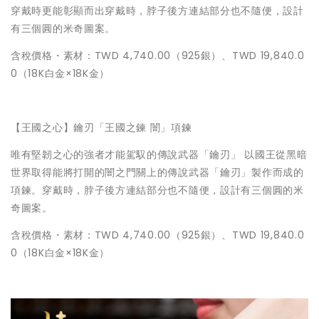
穿戴時更能彰顯而出穿戴時，脖子後方連結部分也不隨便，設計
有三個圓的米奇圖案。
含稅價格・素材：TWD 4,740.00（925銀）、TWD 19,840.0
0（18K白金×18K金）
【王國之心】鑰刃「王國之鍊 闇」項鍊
唯有堅韌之心的強者才能駕馭的傳說武器「鑰刃」 以國王從黑暗
世界取得能將打開的闇之門關上的傳說武器「鑰刃」製作而成的
項鍊。穿戴時，脖子後方連結部分也不隨便，設計有三個圓的米
奇圖案。
含稅價格・素材：TWD 4,740.00（925銀）、TWD 19,840.0
0（18K白金×18K金）