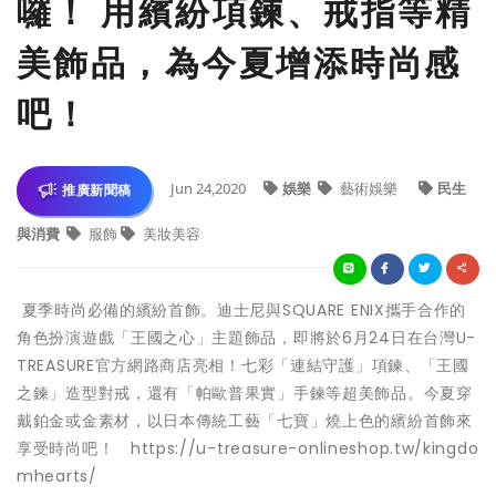
囉！ 用繽紛項鍊、戒指等精
美飾品，為今夏增添時尚感
吧！
Jun 24,2020
娛樂
藝術娛樂
民生
推廣新聞稿
與消費
服飾
美妝美容
夏季時尚必備的繽紛首飾。迪士尼與SQUARE ENIX攜手合作的
角色扮演遊戲「王國之心」主題飾品，即將於6月24日在台灣U-
TREASURE官方網路商店亮相！七彩「連結守護」項鍊、「王國
之鍊」造型對戒，還有「帕歐普果實」手鍊等超美飾品。今夏穿
戴鉑金或金素材，以日本傳統工藝「七寶」燒上色的繽紛首飾來
享受時尚吧！ https://u-treasure-onlineshop.tw/kingdo
mhearts/