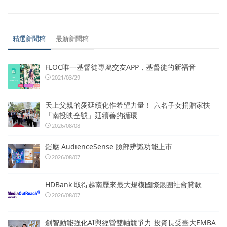
精選新聞稿
最新新聞稿
FLOC唯一基督徒專屬交友APP，基督徒的新福音
2021/03/29
天上父親的愛延續化作希望力量！ 六名子女捐贈家扶
「南投映全號」延續善的循環
2026/08/08
鎧應 AudienceSense 臉部辨識功能上市
2026/08/07
HDBank 取得越南歷來最大規模國際銀團社會貸款
2026/08/07
創智動能強化AI與經營雙軸競爭力 投資長受臺大EMBA