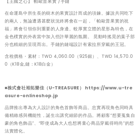
【王國之心】 帕歐普果實 /手鏈
在命運島中所生長的樹木的果實設計而成的項鍊。據說共同吃下
的兩人，無論遭遇甚麼狀況終將會在一起，「帕歐普果實的祝
福」將會引領你到重要的人身邊。較厚實立體的星形為特色，在
金色樸實的外表當中加入些許華麗的氛圍。 晃動時搖晃的葉子部
分也精細的呈現而出。手鏈的鏈端設計有索拉所穿戴的王冠。
含稅價格・素材：TWD 4,060.00（925銀）、TWD 14,570.0
0（K18金,鏈：K18白金）
■株式會社裕拓樂佳（U-TREASURE） https://www.u-tre
asure-onlineshop.jp
品牌推出專為大人設計的角色首飾等商品。忠實再現角色同時具
備精緻感與機能性，誕生出講究細節的作品。將顧客“想要蒐集自
豪的角色飾品”、“即使成為大人也想將童心商品穿戴得時尚”的想
法實體化。