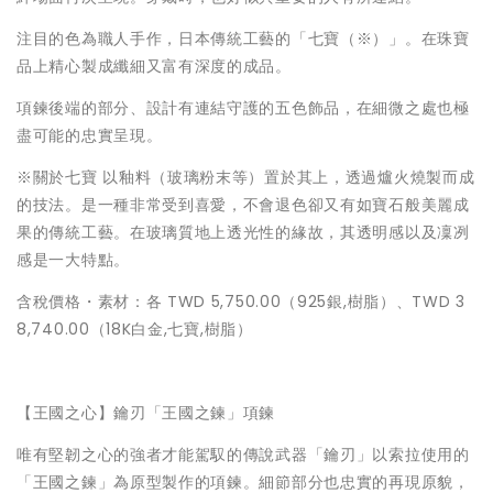
注目的色為職人手作，日本傳統工藝的「七寶（※）」。在珠寶
品上精心製成纖細又富有深度的成品。
項鍊後端的部分、設計有連結守護的五色飾品，在細微之處也極
盡可能的忠實呈現。
※關於七寶 以釉料（玻璃粉末等）置於其上，透過爐火燒製而成
的技法。是一種非常受到喜愛，不會退色卻又有如寶石般美麗成
果的傳統工藝。在玻璃質地上透光性的緣故，其透明感以及凜冽
感是一大特點。
含稅價格・素材：各 TWD 5,750.00（925銀,樹脂）、TWD 3
8,740.00（18K白金,七寶,樹脂）
【王國之心】鑰刃「王國之鍊」項鍊
唯有堅韌之心的強者才能駕馭的傳說武器「鑰刃」以索拉使用的
「王國之鍊」為原型製作的項鍊。細節部分也忠實的再現原貌，