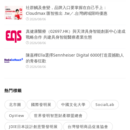
社群觸及會變，品牌入口要掌握在自己手上：
Cloudmax 匯智推出 .tw／.台灣網域限時優惠
2026/08/06
真健康醫療（02697.HK）與天津具身智能創新中心達成
戰略合作 共建具身智能醫療產業生態
2026/08/06
陳嘉樺Ella選擇Sennheiser Digital 6000打造震撼動人
的青春狂歡
2026/08/06
熱門標籤
北市圖
國際發明展
中國文化大學
SocialLab
OpView
世界發明智慧財產聯盟總會
JDIE日本設計創意暨發明展
台灣發明商品促進協會