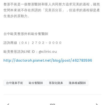
整形手術是一個整形醫師和客人共同努力追求完美的過程，雖然
世間本來就不存在所謂的「完美百分百」，但追求的過程卻是產
生進步的原動力。
台中歐美整形外科歐令奮醫師
諮詢專線（０４）２７０２－００００
歐美整形諮詢LINE ID：@clinic.ou
http://doctoroh.pixnet.net/blog/post/462783596
台中隆鼻手術
歐令奮醫師
客製化隆鼻
隆鼻權威醫師