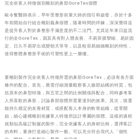
完全依客人特徵個別雕刻的鼻部GoreTex假體
歐令奮醫師表示，早年受整形前輩大師的指引和啟發，亦於十多
年前開始自行組合雕刻義鼻假體，隨著時間的焠鍊，深深覺得這
是提升客人對於鼻整形手滿意度的不二法門。尤其近年來日益流
行的全GoreTex，因其具有對人體友善、不易莢膜攣縮、易於固
定、日久不易穿出或變朝天等等，以及較容易細緻雕刻的特性，
使得整體鼻整形手術的可塑性更上一層樓。
要雕刻製作完全依客人特徵所需的鼻部GoreTex，必須有各方面
條件的配合。首先，應需仔細測量觀察客人臉部結構的特質，包
括原本的鼻型特徵，與五官之間的比例關係與配合，同時參考客
人所喜歡的鼻形，討論鼻部假體所需要達到的效果。其次，慎選
能持久穩定的友善材質，或搭配客人本身的軟骨組織，從零開
始，細心建構雕刻依據客人特徵所設計專屬的假體。這樣的過程
就類似高級訂制服的製作，完全依據客人的身材比例，選擇客訂
的布料，量身打造細心製作一般。可以充分符合現代人「個性