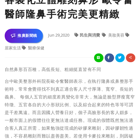
醫師隆鼻手術完美更精緻
Jun 29,2020
民生與消費
美妝美容
推廣新聞稿
居家生活
醫療保健
自然鼻形百百種，高低長短、粗細挺直皆有不同
台中歐美整形外科院長歐令奮醫師表示，在執行隆鼻或鼻整形手
術時，常常會覺得找不到真正適合客人尺寸厚薄、寬窄、長短的
義鼻。 每個人五官的細度差異變化非常大，無論是臉型胖瘦寬窄
特徵、五官各自的大小形狀比例、以及綜合起來的特色等等可謂
是千差萬遠。而且因國人營養日好，個子高臉形長的客人頗多，
一般市面上的假體往往更無法達成任務。現成的假體既然無法適
合客人真正所需，如果勉強從現成的矽膠來雕刻，因矽膠韌性過
強，不容易雕刻而難以盡善盡美。若使用卡麥拉來雕刻，則因破