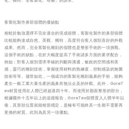
化、獨特、全客製化、尊榮」的訴求。
客製化製作鼻部假體的優缺點
相較於勉強選擇不完全適合的現成假體，客製化製作的鼻部假體
比較能夠達成自然、美觀、獨特，高度符合客人個別喜好的外觀
成果。然而，完全客製化雕刻的假體也是整形手術的一項挑戰。
這個手術的缺點，在於大幅度提高了手術諸多方面的要求配合，
例如：對客人個別需求準確的判斷與溝通，敏銳的空間感和美
感，靈巧的雕刻技術，掌握使用材料的熟練度，控制感染的無菌
技術等等。儘管如此，一個成功的客製化雕刻義鼻的手術，能夠
產生一般工業大量生產的義鼻所無法企及的外觀。此外，GoreT
ex材質使用在人體已經超過四十年。而使用於顏面整形的部分，
根據國外十五年以上的追蹤報告，GoreTex假體置入人體半年以
後，其形狀位置就能相當穩定，是極有可能終其一生都不需要再
更換的材質。此則為其另一項優點。