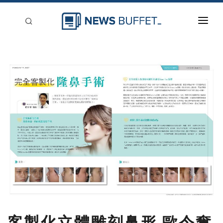
回到首頁
新聞稿分類
登入
刊登
客製化立體雕刻鼻形 歐令奮