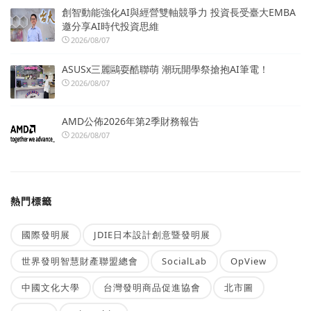
創智動能強化AI與經營雙軸競爭力 投資長受臺大EMBA
邀分享AI時代投資思維
2026/08/07
ASUSx三麗鷗耍酷聯萌 潮玩開學祭搶抱AI筆電！
2026/08/07
AMD公佈2026年第2季財務報告
2026/08/07
熱門標籤
國際發明展
JDIE日本設計創意暨發明展
世界發明智慧財產聯盟總會
SocialLab
OpView
中國文化大學
台灣發明商品促進協會
北市圖