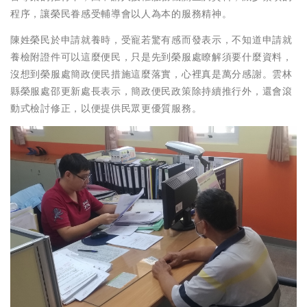
程序，讓榮民眷感受輔導會以人為本的服務精神。
陳姓榮民於申請就養時，受寵若驚有感而發表示，不知道申請就
養檢附證件可以這麼便民，只是先到榮服處瞭解須要什麼資料，
沒想到榮服處簡政便民措施這麼落實，心裡真是萬分感謝。雲林
縣榮服處邵更新處長表示，簡政便民政策除持續推行外，還會滾
動式檢討修正，以便提供民眾更優質服務。