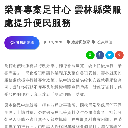
榮喜專案足甘心 雲林縣榮服
處提升便民服務
Jul 01,2020
政府與教育
公家單位
推廣新聞稿
為精進便民服務及行政效率，輔導會馮世寬主委上任後推行「榮
喜專案」，簡化各項申請作業程序及整併各項表格。雲林縣榮民
服務處積極奉行輔導會政策，以申請全部供給制安置就養服務為
例，讓許多行動不便榮民能授權機關查調戶籍、財稅等資料，感
受服務的便利，真正達到「簡政便民」功效。
原本榮民申請就養，須奔波戶政事務所、國稅局及勞保局等不同
單位，申請財稅、勞健保及戶籍等資料交付榮服處審查，惟部分
榮民因身體不適且無子女親友協助，在獲取資料實有困難。在榮
喜專案的推行下，由申請人授權服務機關查調資料，減少繁瑣的