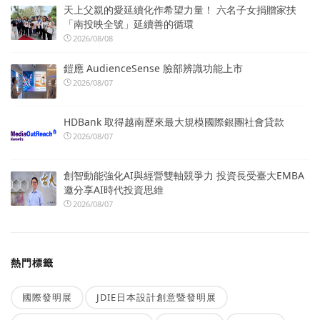
天上父親的愛延續化作希望力量！ 六名子女捐贈家扶
「南投映全號」延續善的循環
2026/08/08
鎧應 AudienceSense 臉部辨識功能上市
2026/08/07
HDBank 取得越南歷來最大規模國際銀團社會貸款
2026/08/07
創智動能強化AI與經營雙軸競爭力 投資長受臺大EMBA
邀分享AI時代投資思維
2026/08/07
熱門標籤
國際發明展
JDIE日本設計創意暨發明展