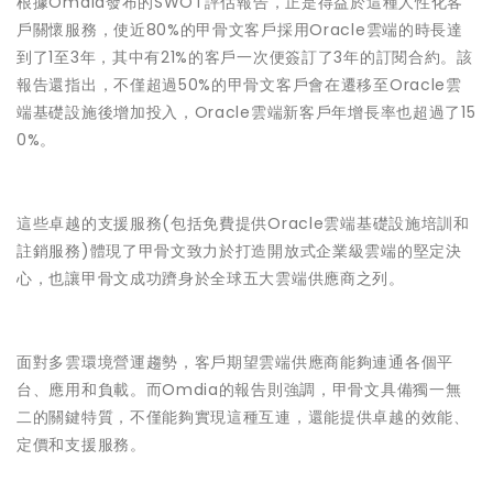
根據Omdia發布的SWOT評估報告，正是得益於這種人性化客
戶關懷服務，使近80%的甲骨文客戶採用Oracle雲端的時長達
到了1至3年，其中有21%的客戶一次便簽訂了3年的訂閱合約。該
報告還指出，不僅超過50%的甲骨文客戶會在遷移至Oracle雲
端基礎設施後增加投入，Oracle雲端新客戶年增長率也超過了15
0%。
這些卓越的支援服務(包括免費提供Oracle雲端基礎設施培訓和
註銷服務)體現了甲骨文致力於打造開放式企業級雲端的堅定決
心，也讓甲骨文成功躋身於全球五大雲端供應商之列。
面對多雲環境營運趨勢，客戶期望雲端供應商能夠連通各個平
台、應用和負載。而Omdia的報告則強調，甲骨文具備獨一無
二的關鍵特質，不僅能夠實現這種互連，還能提供卓越的效能、
定價和支援服務。