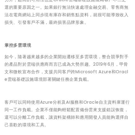
選的重要原因之一。如果銀行無法快速處理金融交易、零售商無
法在電商網站上同步現有庫存和銷售點資料，就很可能導致收入
損失、引發客戶不滿，最終損害品牌形象。
掌控多雲環境
如今，隨著越來越多的企業開始遷移至多雲環境，整合競爭對手
的產品對於雲端供應商而言已成為大勢所趨。2019年6月，甲骨
文和微軟宣布合作，支援共同客戶跨Microsoft Azure和Oracl
e雲端基礎設施環境部署關鍵任務企業負載。
客戶可以同時使用Azure分析及AI服務和Oracle自主資料庫運行
同一工作負載。企業不僅能夠輕鬆配置備份雲來支援錯誤恢復，
還可以分離工作負載，讓資料架構師和應用開發人員能夠選擇自
己喜歡的環境和工具。