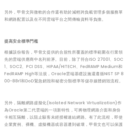
另外，甲骨文與微軟的合作還有助於減輕跨負載管理多個服務單
和網路配置以及在不同雲端平台之間傳輸資料等負擔。
提高安全標準門檻
根據該份報告，甲骨文提供的合規性所覆蓋的標準範圍在行業領
先的雲端供應商中名列前茅。目前，除了符合ISO 27001、SOC
1、SOC2、PCI DSS、HIPAA/HITECH、FedRAMP Medium和
FedRAMP High等法規，Oracle雲端基礎設施還遵循NIST SP 8
00-88r1和DoD緊急銷毀和秘密分類標準等儲存媒體銷毀流程。
另外，隔離網路虛擬化(Isolated Network Virtualization)作
為Oracle第二代雲端的一項新特性，可將物理網路介面和身份
卡相互隔離，以阻止駭客未經授權連結網路。有了此流程，即使
企業實例、裸機、虛擬機器或容器遭到破壞，甲骨文也可以保護