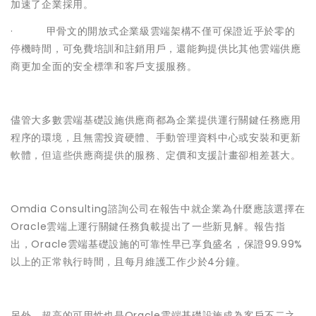
加速了企業採用。
· 甲骨文的開放式企業級雲端架構不僅可保證近乎於零的
停機時間，可免費培訓和註銷用戶，還能夠提供比其他雲端供應
商更加全面的安全標準和客戶支援服務。
儘管大多數雲端基礎設施供應商都為企業提供運行關鍵任務應用
程序的環境，且無需投資硬體、手動管理資料中心或安裝和更新
軟體，但這些供應商提供的服務、定價和支援計畫卻相差甚大。
Omdia Consulting諮詢公司在報告中就企業為什麼應該選擇在
Oracle雲端上運行關鍵任務負載提出了一些新見解。報告指
出，Oracle雲端基礎設施的可靠性早已享負盛名，保證99.99%
以上的正常執行時間，且每月維護工作少於4分鐘。
另外，超高的可用性也是Oracle雲端基礎設施成為客戶不二之