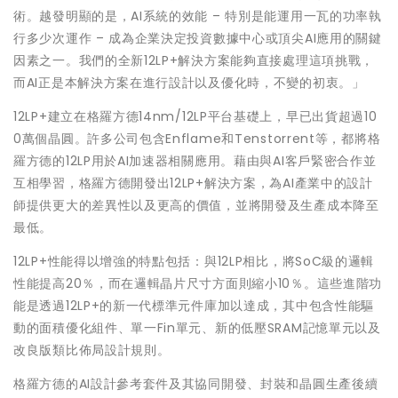
術。越發明顯的是，AI系統的效能 – 特別是能運用一瓦的功率執
行多少次運作 – 成為企業決定投資數據中心或頂尖AI應用的關鍵
因素之一。我們的全新12LP+解決方案能夠直接處理這項挑戰，
而AI正是本解決方案在進行設計以及優化時，不變的初衷。」
12LP+建立在格羅方德14nm/12LP平台基礎上，早已出貨超過10
0萬個晶圓。許多公司包含Enflame和Tenstorrent等，都將格
羅方德的12LP用於AI加速器相關應用。藉由與AI客戶緊密合作並
互相學習，格羅方德開發出12LP+解決方案，為AI產業中的設計
師提供更大的差異性以及更高的價值，並將開發及生產成本降至
最低。
12LP+性能得以增強的特點包括：與12LP相比，將SoC級的邏輯
性能提高20％，而在邏輯晶片尺寸方面則縮小10％。這些進階功
能是透過12LP+的新一代標準元件庫加以達成，其中包含性能驅
動的面積優化組件、單一Fin單元、新的低壓SRAM記憶單元以及
改良版類比佈局設計規則。
格羅方德的AI設計參考套件及其協同開發、封裝和晶圓生產後續