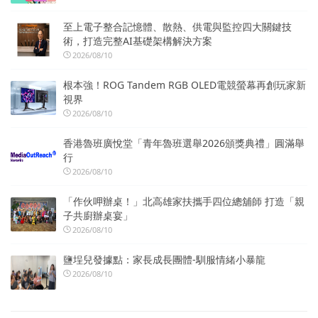
至上電子整合記憶體、散熱、供電與監控四大關鍵技
術，打造完整AI基礎架構解決方案
2026/08/10
根本強！ROG Tandem RGB OLED電競螢幕再創玩家新
視界
2026/08/10
香港魯班廣悅堂「青年魯班選舉2026頒獎典禮」圓滿舉
行
2026/08/10
「作伙呷辦桌！」北高雄家扶攜手四位總舖師 打造「親
子共廚辦桌宴」
2026/08/10
鹽埕兒發據點：家長成長團體-馴服情緒小暴龍
2026/08/10