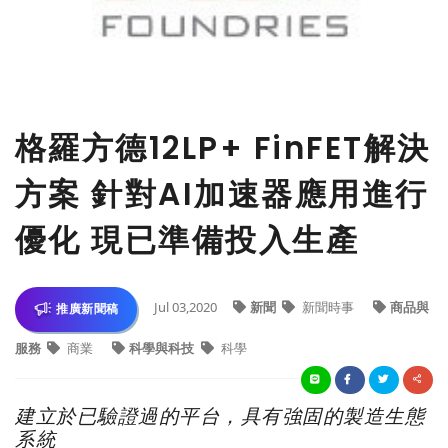
格羅方德12LP+ FinFET解決
方案 針對AI加速器應用進行
優化 現已準備投入生產
Jul 03,2020
新聞
新聞時事
商品與
推廣新聞稿
服務
商業
科學與科技
科學
建立於已驗證過的平台，具有強固的製造生態
系統