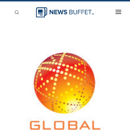
回到首頁
新聞稿分類
登入
刊登