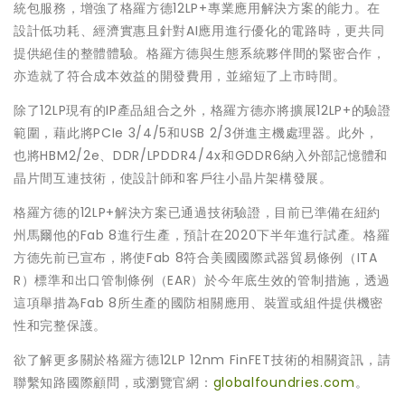
統包服務，增強了格羅方德12LP+專業應用解決方案的能力。在
設計低功耗、經濟實惠且針對AI應用進行優化的電路時，更共同
提供絕佳的整體體驗。格羅方德與生態系統夥伴間的緊密合作，
亦造就了符合成本效益的開發費用，並縮短了上市時間。
除了12LP現有的IP產品組合之外，格羅方德亦將擴展12LP+的驗證
範圍，藉此將PCIe 3/4/5和USB 2/3併進主機處理器。此外，
也將HBM2/2e、DDR/LPDDR4/4x和GDDR6納入外部記憶體和
晶片間互連技術，使設計師和客戶往小晶片架構發展。
格羅方德的12LP+解決方案已通過技術驗證，目前已準備在紐約
州馬爾他的Fab 8進行生產，預計在2020下半年進行試產。格羅
方德先前已宣布，將使Fab 8符合美國國際武器貿易條例（ITA
R）標準和出口管制條例（EAR）於今年底生效的管制措施，透過
這項舉措為Fab 8所生產的國防相關應用、裝置或組件提供機密
性和完整保護。
欲了解更多關於格羅方德12LP 12nm FinFET技術的相關資訊，請
聯繫知路國際顧問，或瀏覽官網：
globalfoundries.com
。