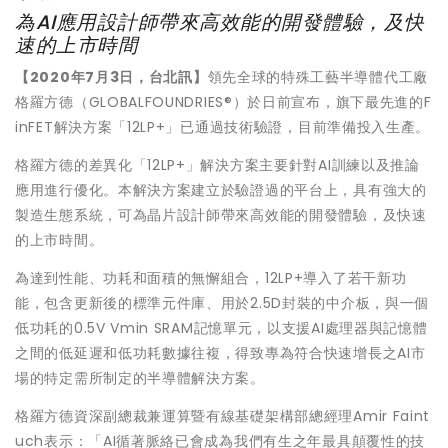
為AI應用設計師帶來高效能的開發體驗，及快
速的上市時間
【2020年7月3日，台北訊】
領先全球的特殊工藝半導體代工廠
格羅方德（GLOBALFOUNDRIES®）於日前宣布，旗下最先進的F
inFET解決方案「12LP+」已通過技術驗證，目前準備投入生產。
格羅方德的差異化「12LP+」解決方案主要針對AI訓練以及推論
應用進行優化。本解決方案建立於驗證過的平台上，具有強大的
製造生態系統，可為晶片設計師帶來高效能的開發體驗，及快速
的上市時間。
為達到性能、功耗和面積的無懈組合，12LP+導入了若干新功
能，包含更新後的標準元件庫、用於2.5D封裝的中介板，與一個
低功耗的0.5V Vmin SRAM記憶單元，以支援AI處理器與記憶體
之間的低延遲和低功耗數據往複，得致專為符合快速增長之AI市
場的特定需所制定的半導體解決方案。
格羅方德資深副總裁兼運算暨有線基礎架構部總經理Amir Faint
uch表示：「AI循著脈絡已會成為我們有生之年最具顛覆性的技