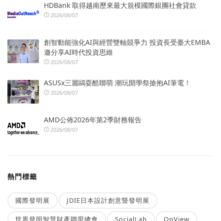
HDBank 取得越南歷來最大規模國際銀團社會貸款
2026/08/07
創智動能強化AI與經營雙軸競爭力 投資長受臺大EMBA
邀分享AI時代投資思維
2026/08/07
ASUSx三麗鷗耍酷聯萌 潮玩開學祭搶抱AI筆電！
2026/08/07
AMD公佈2026年第2季財務報告
2026/08/07
熱門標籤
國際發明展
JDIE日本設計創意暨發明展
世界發明智慧財產聯盟總會
SocialLab
OpView