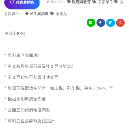
Jul 05,2020
政府與教育
公家單位
教
推廣新聞稿
育與職涯
民生與消費
家用品
黑武士PRO
* 專利獨立桌面設計
* 主桌板與雙層羽翼及後桌面分離設計
* 主桌面傾斜不影響其他桌面
* 雙層羽翼擺放空間大，如主機、列印機、包包、水杯....等。
* 機械桌腳可調整高度
* 桌面五段傾斜角度調整
* 專利安全桌腳無旋鈕設計