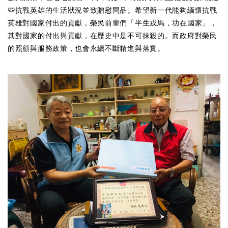
些抗戰英雄的生活狀況並致贈慰問品。希望新一代能夠緬懷抗戰
英雄對國家付出的貢獻，榮民前輩們「半生戎馬，功在國家」，
其對國家的付出與貢獻，在歷史中是不可抹殺的。而政府對榮民
的照顧與服務政策，也會永續不斷精進與落實。