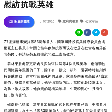
慰訪抗戰英雄
Jul 07,2020
政府與教育
公家單位
推廣新聞稿
77盧溝橋事變抗戰83周年前夕，國軍退除役官兵輔導委員會馮
世寬主任委員非常關心當年參加抗戰而現在散居在社會各角落的
老榮民，特請各榮服前往慰問致上崇高敬意。
雲林榮服處邵更新處長探訪張法卿等4位抗戰英雄，也傾聽他
們回憶當年艱困的日子，除了有一頓沒一頓外，還要時時刻刻保
持警戒備戰，經常徘徊在死神的邊緣。家住麥寮偏鄉高齡97歲袁
伯伯，身體還相當硬朗，他記憶猶新的說，當時他是陸軍工兵，
為防止敵人攻戰，他負責的是橋梁破壞，生死瞬間心中只有任
務，沒有害怕。
邵處長也指出，當年參加抗戰的官兵現在年事已高，更需要照
顧與關懷，在七七抗戰83周年前夕，特別代表馮主任委員探視這