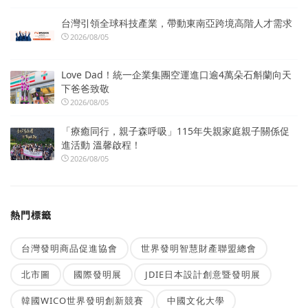
台灣引領全球科技產業，帶動東南亞跨境高階人才需求
2026/08/05
Love Dad！統一企業集團空運進口逾4萬朵石斛蘭向天
下爸爸致敬
2026/08/05
「療癒同行，親子森呼吸」115年失親家庭親子關係促
進活動 溫馨啟程！
2026/08/05
熱門標籤
台灣發明商品促進協會
世界發明智慧財產聯盟總會
北市圖
國際發明展
JDIE日本設計創意暨發明展
韓國WICO世界發明創新競賽
中國文化大學