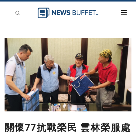
回到首頁
新聞稿分類
登入
刊登
關懷77抗戰榮民 雲林榮服處