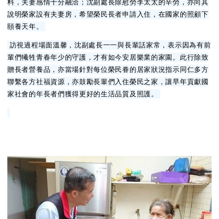
料，夫妻感情十分融洽；沈副處長除慰勞李太太的辛勞，亦向其
說明榮家設有夫妻房，希望榮民長者申請入住，在國家的照顧下
頤養天年。
訪視過程場面溫馨，沈副處長一一與長輩話家常，表示因為有前
輩們犧牲青春年少的守護，才有如今安居樂業的家園。此行除致
贈長者營養品，亦當場針對每位榮民眷的居家狀況指示同仁多方
聯繫各方社福資源，亦鼓勵長輩們入住榮民之家，讓早年貢獻國
家社會的年長者們獲得更好的生活品質及照護。