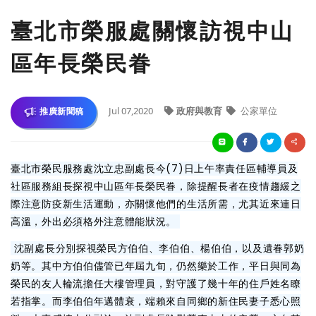
臺北市榮服處關懷訪視中山
區年長榮民眷
Jul 07,2020
政府與教育
公家單位
推廣新聞稿
臺北市榮民服務處沈立忠副處長今(7)日上午率責任區輔導員及
社區服務組長探視中山區年長榮民眷，除提醒長者在疫情趨緩之
際注意防疫新生活運動，亦關懷他們的生活所需，尤其近來連日
高溫，外出必須格外注意體能狀況。
沈副處長分別探視榮民方伯伯、李伯伯、楊伯伯，以及遺眷郭奶
奶等。其中方伯伯儘管已年屆九旬，仍然樂於工作，平日與同為
榮民的友人輪流擔任大樓管理員，對守護了幾十年的住戶姓名瞭
若指掌。而李伯伯年邁體衰，端賴來自同鄉的新住民妻子悉心照