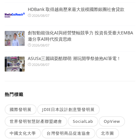
HDBank 取得越南歷來最大規模國際銀團社會貸款
2026/08/07
創智動能強化AI與經營雙軸競爭力 投資長受臺大EMBA
邀分享AI時代投資思維
2026/08/07
ASUSx三麗鷗耍酷聯萌 潮玩開學祭搶抱AI筆電！
2026/08/07
熱門標籤
國際發明展
JDIE日本設計創意暨發明展
世界發明智慧財產聯盟總會
SocialLab
OpView
中國文化大學
台灣發明商品促進協會
北市圖