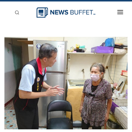
回到首頁
新聞稿分類
登入
刊登