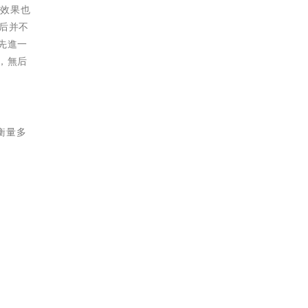
的效果也
后并不
先進一
，無后
衡量多