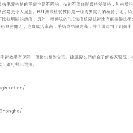
技術毛囊移植的單價也是不同的，技術不僅僅影響植髮價格，和術后
自然是更令人滿意。FUT無痕植髮技術是一種需要開刀的植髮手術，術
比較明顯的疤痕，另外一種傳統的FUE無痕植髮技術比有痕植髮技術
手術無需開刀，毛囊成活率高，手術成功率更高，并且還達到了創傷小
髮手術效果有保障，價格也相對合理。建議髮友們綜合了解各家醫院，
式，進行對比選擇。
istration/
99Yonghe/