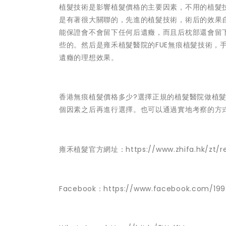
植髮技術是影響植髮價格的主要因素，不用的植髮
是有著很大關聯的，先進的植髮技術，術后的效果
能保證會不會留下任何后遺癥，而且后枕部還會留下
些的。然后是雍禾植髮醫院的FUE無痕植髮技術，
遺癥的理想效果。
香港無痕植髮價格多少?選擇正規的植髮醫院做植
個因素之后再進行選擇。也可以通過實地考察的方
雍禾植髮官方網址：https://www.zhifa.hk/zt/reg
Facebook：https://www.facebook.com/19