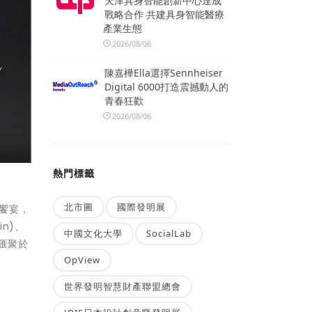
天津具身智能創新中心達成
戰略合作 共建具身智能醫療
產業生態
2026/08/06
陳嘉樺Ella選擇Sennheiser
Digital 6000打造震撼動人的
青春狂歡
2026/08/06
熱門標籤
北市圖
國際發明展
化饗宴，
in)、
中國文化大學
SocialLab
作匯聚於
OpView
世界發明智慧財產聯盟總會