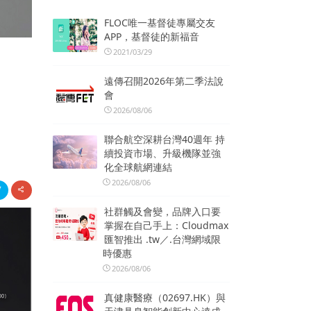
FLOC唯一基督徒專屬交友
APP，基督徒的新福音
2021/03/29
遠傳召開2026年第二季法說
會
2026/08/06
聯合航空深耕台灣40週年 持
續投資市場、升級機隊並強
化全球航網連結
2026/08/06
社群觸及會變，品牌入口要
掌握在自己手上：Cloudmax
匯智推出 .tw／.台灣網域限
時優惠
2026/08/06
真健康醫療（02697.HK）與