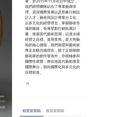
量，於2015年11月在台中成立，
我們經營團隊結合了專業藝廊管
理、資深國際策展以及形象行銷設
計人才，藝術與設計專業分工化，
以多元化的經營理念，掌握藝術市
場的脈絡，長籌擘劃行銷拓展計
畫，推廣當代藝術思潮，以達永續
經營之目標。進用英雋，是大雋藝
術的核心價值，我們期望與藝術家
齊足並馳共織理念，除了定期舉辦
藝術家的創作發表外，亦積極参與
國際性展覽，將在地當代藝術推至
國際舞台，朝向國際化與多元化的
目標前進。
精選新聞稿
最新新聞稿