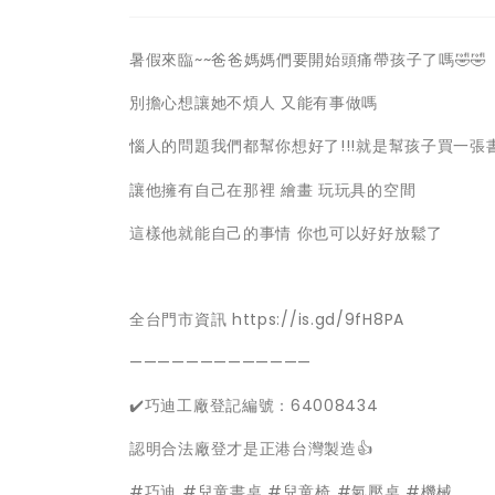
暑假來臨~~爸爸媽媽們要開始頭痛帶孩子了嗎🤣🤣
別擔心想讓她不煩人 又能有事做嗎
惱人的問題我們都幫你想好了!!!就是幫孩子買一張
讓他擁有自己在那裡 繪畫 玩玩具的空間
這樣他就能自己的事情 你也可以好好放鬆了
全台門市資訊
https://is.gd/9fH8PA
—————————————
✔️巧迪工廠登記編號：64008434
認明合法廠登才是正港台灣製造👍
#巧迪
#兒童書桌
#兒童椅
#氣壓桌
#機械