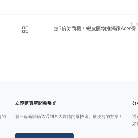
下一
搶3倍券商機！蝦皮購物推獨家Acer保..
立即購買新聞稿曝光
分
者的
發一篇新聞稿透通到各大媒體的最快速、最便捷的方案！
透
如