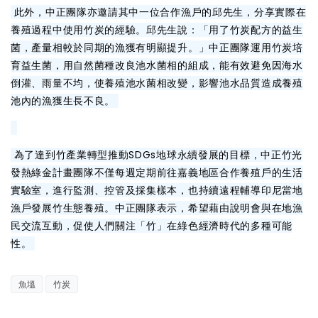
此外，中正團隊亦邀請其中一位合作漁戶的邱先生，分享實際在
養殖過程中使用竹炭的經驗。邱先生說：「用了竹炭配方的益生
菌，產量相較於同期的漁獲有明顯提升。」中正團隊運用竹炭培
育益生菌，用自然菌種改良池水菌相的組成，能有效避免因海水
倒灌、雨量不均，使養殖池水菌相改變，影響池水品質造成養殖
池內的漁獲生長不良。
為了達到竹產業轉型推動SDGs地球永續發展的目標，中正竹光
發熱綠金計畫團隊不僅每週定期前往嘉義地區合作養殖戶的生活
實驗室，進行監測、控管及採集樣本，也持續遠程輔導印尼當地
漁戶發展竹生態養殖。中正團隊表示，希望藉由說明會與在地漁
民交流互動，促使人們關注「竹」在綠色經濟時代的多種可能
性。
魚塭
竹炭