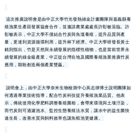
這次推廣說明會是由中正大學竹光發熱綠金計畫團隊與嘉義縣養
殖漁業生產區發展協會合作，並邀請農業處處長許彰敏蒞臨。許
彰敏表示，中正大學不僅結合竹炭與魚塭養殖，提升品質與產
量，更達到資源循環利用，提升林下經濟。中正大學研發長黃士
銘則指出，竹是天然與永續發展的指標性植物，也是當前世界永
續發展的綠金級產業，中正從台灣在地及國際養殖漁業推廣竹炭
應用，期盼創造兩個產業雙贏。
說明會上，由中正大學奈米生物檢測中心吳志律博士說明團隊如
何透過專業技術指導，配合竹炭科技提升養殖漁業品質。他表
示，傳統使用化學肥料調整養殖菌相，會帶來環境與土壤汙染，
而竹炭則可過濾池水、監控生態養殖法水質，讓水中的益生菌快
速生長，改善水質與飼料效率也讓魚蝦池更健康。