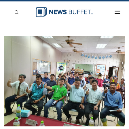
回到首頁
新聞稿分類
登入
刊登