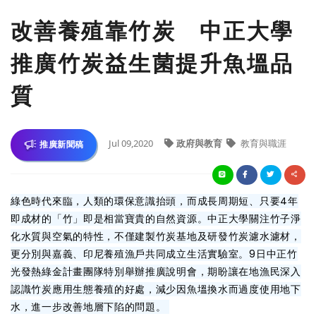
改善養殖靠竹炭 中正大學
推廣竹炭益生菌提升魚塭品
質
Jul 09,2020
政府與教育
教育與職涯
推廣新聞稿
綠色時代來臨，人類的環保意識抬頭，而成長周期短、只要4年
即成材的「竹」即是相當寶貴的自然資源。中正大學關注竹子淨
化水質與空氣的特性，不僅建製竹炭基地及研發竹炭濾水濾材，
更分別與嘉義、印尼養殖漁戶共同成立生活實驗室。9日中正竹
光發熱綠金計畫團隊特別舉辦推廣說明會，期盼讓在地漁民深入
認識竹炭應用生態養殖的好處，減少因魚塭換水而過度使用地下
水，進一步改善地層下陷的問題。