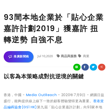
93間本地企業於「貼心企業
嘉許計劃2019」獲嘉許 扭
轉逆勢 自強不息
Jul 10,2020
商品與服務
商業
推廣新聞稿
以客為本策略成對抗逆境的關鍵
香港，中國 -
Media OutReach
- 2020年7月9日 - 網購日益
盛行，能夠提供線上線下一致的顧客體驗變得更為重要。
香港貨
品編碼協會(GS1 HK)
第九屆「貼心企業嘉許計劃」向93家本地