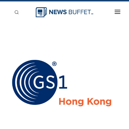
回到首頁
新聞稿分類
登入
刊登