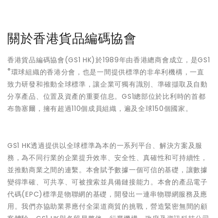
關於香港貨品編碼協會
香港貨品編碼協會(GS1 HK)於1989年由香港總商會成立，是GS1
®
環球組織的香港分會，也是一間提供標準的非牟利機構，一直
致力研發和推動全球標準，讓企業可獨有識別、準確擷取及自動
分享產品、位置及資產的重要信息。GS1總部位於比利時的首都
布魯塞爾，擁有超過110個成員組織，遍及全球150個國家。
GS1 HK透過提供以全球標準為本的一系列平台、解決方案及服
務，為不同行業的企業提升效率、安全性、真確性和可持續性，
並推動商業之間的連繫。本會賦予數據一個可信的基礎，讓數據
變得準確、可共享、可被搜索並具備鏈接能力。本會的產品電子
代碼(EPC)標準是物聯網的基礎，開發出一連串物聯網服務及應
用。我們亦協助業界應付全渠道商貿的挑戰，營造緊密無間的顧