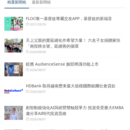
精選新聞稿
最新新聞稿
FLOC唯一基督徒專屬交友APP，基督徒的新福音
2021/03/29
天上父親的愛延續化作希望力量！ 六名子女捐贈家扶
「南投映全號」延續善的循環
2026/08/08
鎧應 AudienceSense 臉部辨識功能上市
2026/08/07
HDBank 取得越南歷來最大規模國際銀團社會貸款
2026/08/07
創智動能強化AI與經營雙軸競爭力 投資長受臺大EMBA
邀分享AI時代投資思維
2026/08/07