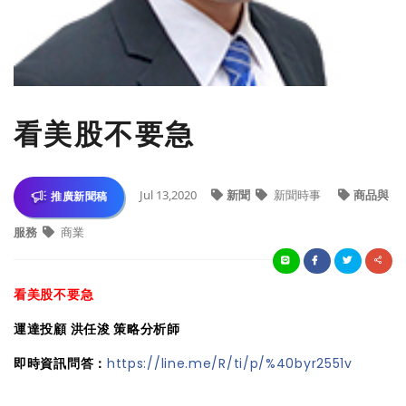
看美股不要急
Jul 13,2020
新聞
新聞時事
商品與
推廣新聞稿
服務
商業
看美股不要急
運達投顧 洪任浚 策略分析師
即時資訊問答：
https://line.me/R/ti/p/%40byr2551v