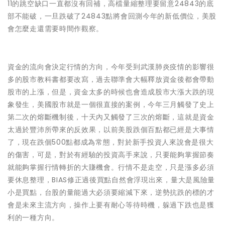
11的跳空缺口一直都沒有回補，高檔量縮整理要留意24843的底
部不能破，一旦跌破了24843點將會回測今年的新低價位，美股
會怎麼走還需要時間作觀察。
資金的流向會決定行情的方向，今年受到武漢肺炎疫情的影響很
多的股市教科書都要改寫，過去聯準會大幅釋放資金後都會帶動
股市的上漲，但是，資金太多的時候也會造成股市大漲大跌的現
象發生，美國股市就是一個很直接的案例，今年三月觸發了史上
第二次的熔斷機制後，十天內又觸發了三次的熔斷，這就是資金
太過於豐沛所帶來的反效果，以前美股跌個百點都已經是大事情
了，現在跌個500點都成為常態，對於新手投資人來說會是很大
的傷害，可是，對於有經驗的投資高手來說，只要能夠掌握節奏
就能夠掌握行情轉折的大賺機會。行情不是走空，只是漲多必須
要休息整理，BIAS修正過後買點自然會浮現出來，量大是風險量
小是買點，台股的量能過大必須要縮減下來，逆勢抗跌的標的才
會是未來主流方向，操作上要有耐心等待時機，躲過下跌也是獲
利的一種方向。