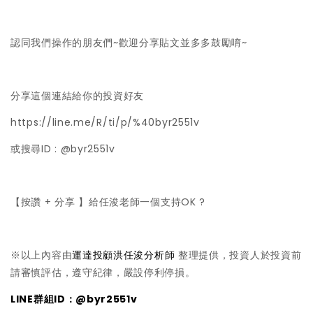
認同我們操作的朋友們~歡迎分享貼文並多多鼓勵唷~
分享這個連結給你的投資好友
https://line.me/R/ti/p/%40byr2551v
或搜尋ID : @byr2551v
【按讚 + 分享 】給任浚老師一個支持OK ?
※以上內容由
運達投顧洪任浚分析師
整理提供，投資人於投資前
請審慎評估，遵守紀律，嚴設停利停損。
LINE群組ID：@byr2551v