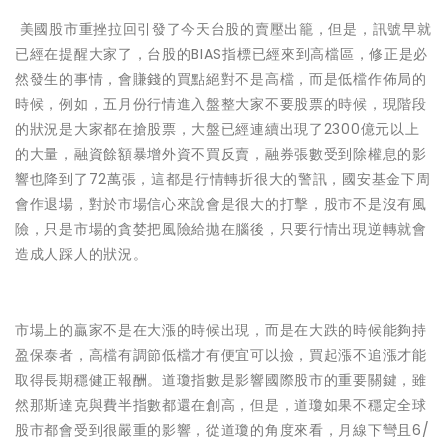
美國股市重挫拉回引發了今天台股的賣壓出籠，但是，訊號早就
已經在提醒大家了，台股的BIAS指標已經來到高檔區，修正是必
然發生的事情，會賺錢的買點絕對不是高檔，而是低檔作佈局的
時候，例如，五月份行情進入盤整大家不要股票的時候，現階段
的狀況是大家都在搶股票，大盤已經連續出現了2300億元以上
的大量，融資餘額暴增外資不買反賣，融券張數受到除權息的影
響也降到了72萬張，這都是行情轉折很大的警訊，國安基金下周
會作退場，對於市場信心來說會是很大的打擊，股市不是沒有風
險，只是市場的貪婪把風險給拋在腦後，只要行情出現逆轉就會
造成人踩人的狀況。
市場上的贏家不是在大漲的時候出現，而是在大跌的時候能夠持
盈保泰者，高檔有調節低檔才有便宜可以撿，買起漲不追漲才能
取得長期穩健正報酬。道瓊指數是影響國際股市的重要關鍵，雖
然那斯達克與費半指數都還在創高，但是，道瓊如果不穩定全球
股市都會受到很嚴重的影響，從道瓊的角度來看，月線下彎且6/