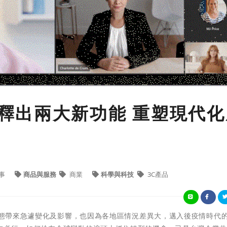
eams釋出兩大新功能 重塑現代
事
商品與服務
商業
科學與科技
3C產品
作型態帶來急遽變化及影響，也因為各地區情況差異大，邁入後疫情時代