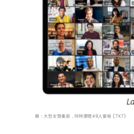
圖：大型全覽畫面，同時瀏覽49人窗格 (7X7)