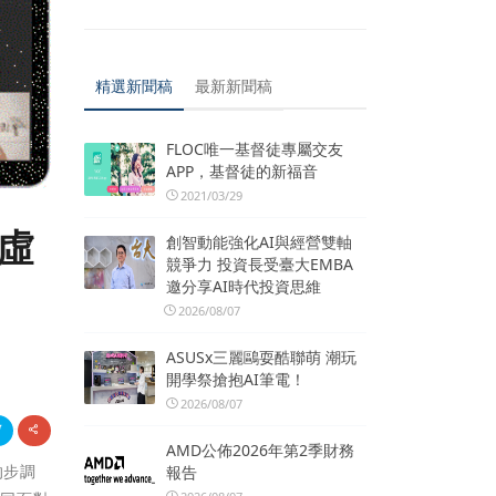
精選新聞稿
最新新聞稿
FLOC唯一基督徒專屬交友
APP，基督徒的新福音
2021/03/29
化虛
創智動能強化AI與經營雙軸
競爭力 投資長受臺大EMBA
邀分享AI時代投資思維
2026/08/07
ASUSx三麗鷗耍酷聯萌 潮玩
開學祭搶抱AI筆電！
2026/08/07
AMD公佈2026年第2季財務
的步調
報告