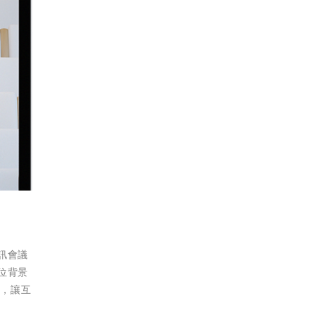
訊會議
數位背景
言，讓互