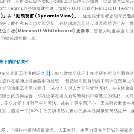
在必行，如何搶在全球變動的浪頭上抓住轉型的機會，已是台灣企業
 Teams亦持續據此推進，微軟今(10) 日宣布Microsoft Team
e)」
與
「動態視窗 (Dynamic View)」
，促進讓使用者更能享受連
間等；此外亦有四項功能更新，包括讓訊息即時反應及回饋更活潑、
(Microsoft Whiteboard) 更新等
，皆是力助世界邁向混
月開始陸續推播上線。
勢下的評估要件
000多名遠距工作者的調查
[1]
，結合微軟全球三十多項研究項目的調查
協作在精神上將面臨兩項挑戰 ─ 包括因高度持續集中精神在螢幕上
情期間遠距工作需求提升、減少了人與人之間的實體互動，在疫情趨
體辦公的流暢結合
，成為企業在邁入新常態時代特別關注的焦點。同
驗，長期改變了其對同事的看法、或有了更多同理心，因為對彼此家中
室，超過一半(52%) 的受訪者感到自己的參與感與被重視感提升，
表示，「微軟持續與虛擬實境、人工智慧、生產力研究等領域的專家合