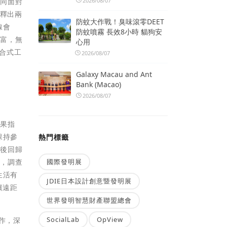
2026/08/07
共同面對
s釋出兩
防蚊大作戰！臭味滾零DEET
線會
防蚊噴霧 長效8小時 貓狗安
豐富，無
心用
合式工
2026/08/07
Galaxy Macau and Ant
Bank (Macao)
2026/08/07
結果指
保持參
熱門標籤
緩後回歸
國際發明展
時，調查
生活有
JDIE日本設計創意暨發明展
讓遠距
世界發明智慧財產聯盟總會
SocialLab
OpView
作，深