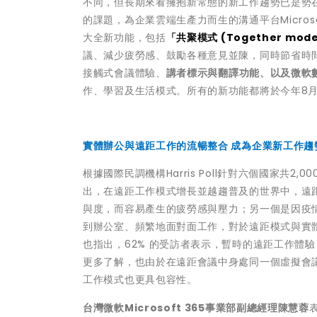
不同，但長期來看擁抱新常態的新工作趨勢已是勢
的課題，為企業雲端生產力而生的溝通平台Microsoft
大全新功能，包括
「共聚模式 (Together mod
議、減少疲勞感、鼓勵各種意見並陳，同時節省時
接觸式會議體驗、
講者標示與翻譯功能、以及微軟數位白板
作、學習及生活模式。所有的新功能都將於今年8
實體辦公與遠距工作的流暢整合 成為企業新工作趨
根據國際民調機構Harris Poll針對六個國家共2,
出，在遠距工作模式增長並越趨普及的世界中，遠距
與度，而
容易產生的疲勞感與壓力
；另一個是因疫
到辦公室、頻繁地面對面工作，對於
遠距模式與實
也指出，62% 的受訪者表示，暫時的遠距工作體
更多了解，也由於在遠距會議中身處同一個虛擬會議
工作模式也更具包容性。
台灣微軟Microsoft 365事業部副總經理陳慧蓉