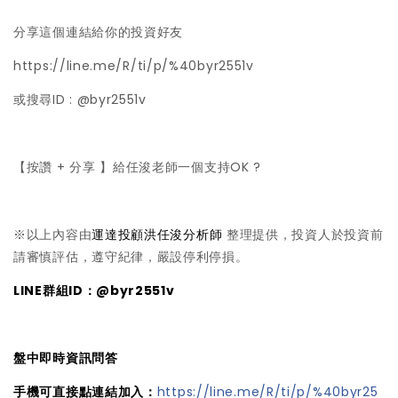
分享這個連結給你的投資好友
https://line.me/R/ti/p/%40byr2551v
或搜尋ID : @byr2551v
【按讚 + 分享 】給任浚老師一個支持OK ?
※以上內容由
運達投顧洪任浚分析師
整理提供，投資人於投資前
請審慎評估，遵守紀律，嚴設停利停損。
LINE群組ID：@byr2551v
盤中即時資訊問答
手機可直接點連結加入：
https://line.me/R/ti/p/%40byr25