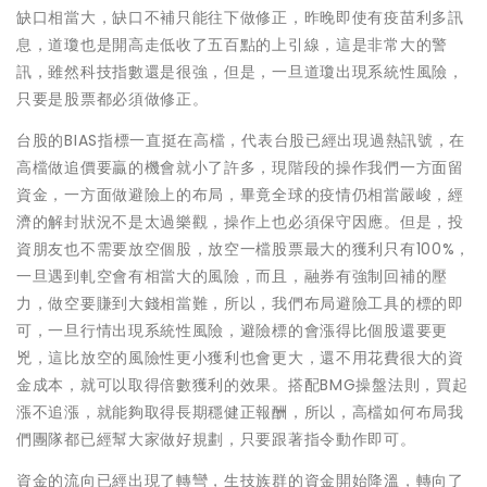
缺口相當大，缺口不補只能往下做修正，昨晚即使有疫苗利多訊
息，道瓊也是開高走低收了五百點的上引線，這是非常大的警
訊，雖然科技指數還是很強，但是，一旦道瓊出現系統性風險，
只要是股票都必須做修正。
台股的BIAS指標一直挺在高檔，代表台股已經出現過熱訊號，在
高檔做追價要贏的機會就小了許多，現階段的操作我們一方面留
資金，一方面做避險上的布局，畢竟全球的疫情仍相當嚴峻，經
濟的解封狀況不是太過樂觀，操作上也必須保守因應。但是，投
資朋友也不需要放空個股，放空一檔股票最大的獲利只有100%，
一旦遇到軋空會有相當大的風險，而且，融券有強制回補的壓
力，做空要賺到大錢相當難，所以，我們布局避險工具的標的即
可，一旦行情出現系統性風險，避險標的會漲得比個股還要更
兇，這比放空的風險性更小獲利也會更大，還不用花費很大的資
金成本，就可以取得倍數獲利的效果。搭配BMG操盤法則，買起
漲不追漲，就能夠取得長期穩健正報酬，所以，高檔如何布局我
們團隊都已經幫大家做好規劃，只要跟著指令動作即可。
資金的流向已經出現了轉彎，生技族群的資金開始降溫，轉向了