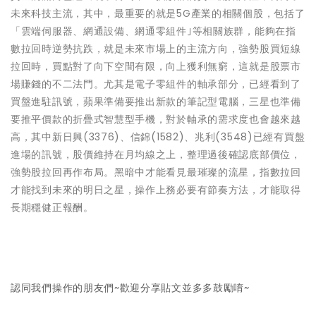
未來科技主流，其中，最重要的就是5G產業的相關個股，包括了
「雲端伺服器、網通設備、網通零組件｣等相關族群，能夠在指
數拉回時逆勢抗跌，就是未來市場上的主流方向，強勢股買短線
拉回時，買點對了向下空間有限，向上獲利無窮，這就是股票市
場賺錢的不二法門。尤其是電子零組件的軸承部分，已經看到了
買盤進駐訊號，蘋果準備要推出新款的筆記型電腦，三星也準備
要推平價款的折疊式智慧型手機，對於軸承的需求度也會越來越
高，其中新日興(3376)、信錦(1582)、兆利(3548)已經有買盤
進場的訊號，股價維持在月均線之上，整理過後確認底部價位，
強勢股拉回再作布局。黑暗中才能看見最璀璨的流星，指數拉回
才能找到未來的明日之星，操作上務必要有節奏方法，才能取得
長期穩健正報酬。
認同我們操作的朋友們~歡迎分享貼文並多多鼓勵唷~