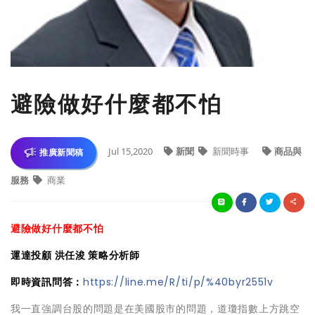
避險做好什麼都不怕
Jul 15,2020
新聞
新聞時事
商品與
推廣新聞稿
服務
商業
避險做好什麼都不怕
運達投顧 洪任浚 策略分析師
即時資訊問答：
https://line.me/R/ti/p/%40byr2551v
我一直強調台股的問題是在美國股市的問題，道瓊指數上方跳空