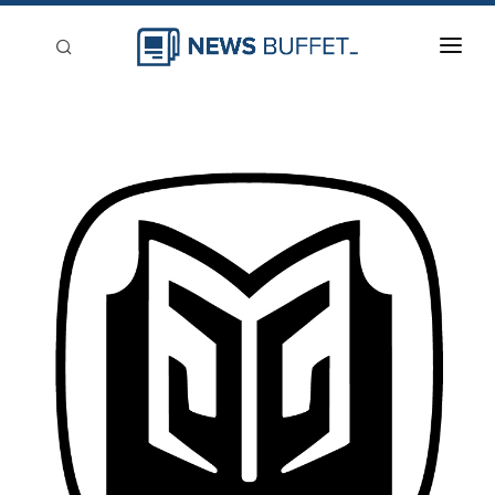
回到首頁
新聞稿分類
登入
刊登