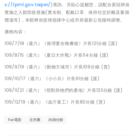
s://tpml.gov.taipei/
)查詢。另貼心提醒您，請配合新冠肺炎
實施之入館防疫措施(實名制、配戴口罩、保持社交距離及量測
體溫等)，本館將依疫情指揮中心或市府最新公告隨時調整。
播映內容：
109/7/18（週六）《推理要在晚餐後》片長121分鐘 (護)
109/8/15（週六）《夏日大作戰》片長114分鐘 (護)
109/9/19（週六）《動物方城市》片長109分鐘 (普)
109/10/17（週六）《小小兵》片長91分鐘 (護)
109/11/21（週六）《怪獸與牠們的產地》片長133分鐘 (護)
109/12/19（週六）《血汗童工》片長80分鐘 (普)
Fun電影
北市圖
內湖分館