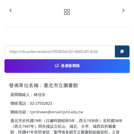
推廣新聞稿
發佈單位名稱：臺北市立圖書館
新聞聯絡人：林佳宗
聯絡電話：02-27552823
聯絡信箱：
tpmlnews@email.tpml.edu.tw
臺北市於民國19年（日據時期昭和5年，西元1930年）至民國36年
（西元1947年）間先後設立松山、城北、古亭、城西四所圖書
館，民國41年依照省頒「臺灣省各縣市立圖書館組織規程」之規