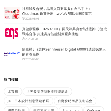
社群觸及會變，品牌入口要掌握在自己手上：
Cloudmax 匯智推出 .tw／.台灣網域限時優惠
2026/08/06
真健康醫療（02697.HK）與天津具身智能創新中心達成
戰略合作 共建具身智能醫療產業生態
2026/08/06
陳嘉樺Ella選擇Sennheiser Digital 6000打造震撼動人
的青春狂歡
2026/08/06
熱門標籤
北市圖
世界發明智慧財產聯盟總會
JDIE日本設計創意暨發明展
台灣發明商品促進協會
國際發明展
中國文化大學
SocialLab
OpView