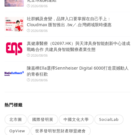
2026/08/06
社群觸及會變，品牌入口要掌握在自己手上：
Cloudmax 匯智推出 .tw／.台灣網域限時優惠
2026/08/06
真健康醫療（02697.HK）與天津具身智能創新中心達成
戰略合作 共建具身智能醫療產業生態
2026/08/06
陳嘉樺Ella選擇Sennheiser Digital 6000打造震撼動人
的青春狂歡
2026/08/06
熱門標籤
北市圖
國際發明展
中國文化大學
SocialLab
OpView
世界發明智慧財產聯盟總會