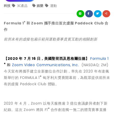
科技
3C產品
娛樂
運動
®
Formula 1
和 Zoom 攜手推出首次虛擬 Paddock Club 合
作
前所未有的虛擬包廂示範與運動賽事貴賓互動的相關創新
【2020 年
7 月 16 日，美國聖荷西及恩格爾伍德】
Formula 1
®
和
Zoom Video Communications, Inc.
(NASDAQ: ZM)
今天宣布將攜手建立全新數位合作計劃，率先在 2020 年布達佩
®
斯舉行的 FORMULA 1
匈牙利大獎賽開幕前，為觀眾提供前所未
有的虛擬 Paddock Club 體驗。
2020 年 4 月，Zoom 以每天服務逾 3 億位會議參與者創下新
®
紀錄。這次 Zoom 將與 F1
合作創造獨一無二的體育賽事直播