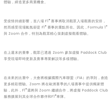
體驗，締造更多商業機會。
®
受疫情持續影響，首八場 F1
賽事將取消觀眾入場觀賽的安排，
®
®
然而感受現場氣氛卻是 F1
賽事的重點所在。因此，Formula 1
與 Zoom 合作，特別為觀眾精心策劃虛擬觀看體驗。
在上週末的賽事，觀眾已透過 Zoom 參加虛擬 Paddock Club
享受現場即時更新及賽事專業解説等多樣體驗。
在未來的比賽中，大會將根據國際汽車聯盟（FIA）的準則，創造
更多精彩體驗。Zoom 將在歐洲賽季的八場賽事中提供獨家體
®
驗，此外，F1
還將與 Zoom 繼續合作，將虛擬 Paddock Club
®
服務擴展到其全球合作夥伴和F1
車隊。