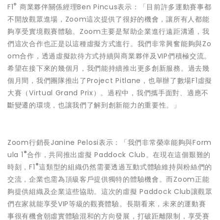
®
F1
商業夥伴關係經理Ben Pincus表示：「目前許多運動賽事都
不開放觀眾進場，Zoom這次提供了很好的機會，讓所有人都能
夠享受實境觀賽體驗。Zoom主要是幫助企業進行遠距溝通，我
們這次合作也正是以這種虛擬方式進行。我們非常興奮能夠與Zo
om合作，透過虛擬款待方式持續與商業夥伴及VIP們積極交流。
希望在接下來的幾個月，我們能持續推出更多創新服務。過去幾
個月間，我們團隊推出了Project Pitlane，也舉辦了數場F1虛擬
大賽（Virtual Grand Prix）。過程中，我們攜手面對、適應不
斷變遷的環境，也讓我們了解到創新能力的重要性。」
Zoom行銷長Janine Pelosi表示：「我們非常榮幸能夠與Form
®
ula 1
合作，共同推出虛擬 Paddock Club。在現在這個艱難的
®
時刻，F1
這類型的組織仍然需要透過互動式體驗維持與粉絲們的
交流，企業也需為頂級客戶提供獨特的體驗機會。而Zoom正能
夠提供組織及企業這些協助。這次的虛擬 Paddock Club讓觀眾
們在家就能享受VIP等級的觀賽體驗。長期看來，未來的運動賽
事很有機會朝虛實體驗混和的方向發展，打破距離限制，享受賽