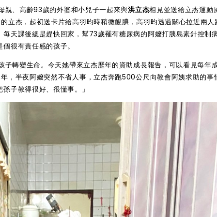
著母親、高齡93歲的外婆和小兒子一起來與
洪立杰
相見並送給立杰運動
命的立杰，起初送卡片給高羽昀時稍微靦腆，高羽昀透過關心拉近兩人
，每天課後總是趕快回家，幫73歲罹有糖尿病的阿嬤打胰島素針控制
是個很有責任感的孩子。
名孩子轉變生命。今天她帶來立杰歷年的資助成長報告，可以看見每年
年，半夜阿嬤突然不省人事，立杰奔跑500公尺向教會阿姨求助的事
把孫子教得很好、很懂事。」