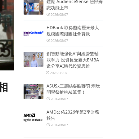
鎧應 AudienceSense 臉部辨
識功能上市
2026/08/07
HDBank 取得越南歷來最大
規模國際銀團社會貸款
2026/08/07
創智動能強化AI與經營雙軸
競爭力 投資長受臺大EMBA
邀分享AI時代投資思維
2026/08/07
相
ASUSx三麗鷗耍酷聯萌 潮玩
開學祭搶抱AI筆電！
築
2026/08/07
AMD公佈2026年第2季財務
報告
2026/08/07