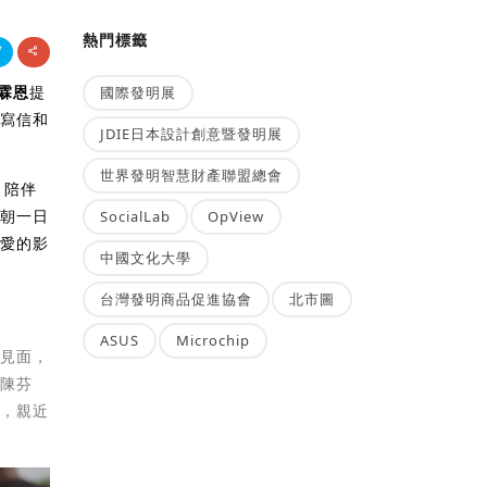
熱門標籤
霖恩
提
國際發明展
即寫信和
JDIE日本設計創意暨發明展
世界發明智慧財產聯盟總會
，陪伴
有朝一日
SocialLab
OpView
揮愛的影
中國文化大學
台灣發明商品促進協會
北市圖
ASUS
Microchip
恩
見面，
的陳芬
好，親近