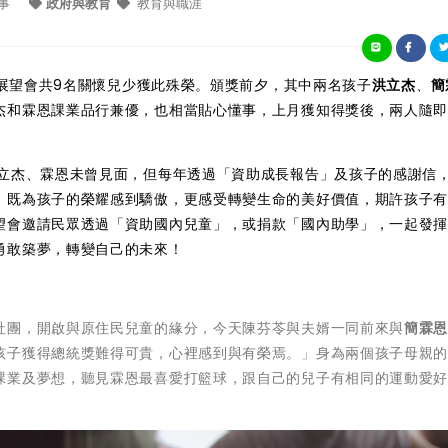
事
政府與教育
教育與職涯
界展望會共9名關懷兒少獲此殊榮。頒獎前夕，其中兩名孩子
洪立杰
、
簡
杰和霖恩課業品行兼優，也相當貼心懂事，上月獲知得獎後，兩人隨
與立杰、霖恩未曾見面，但每年透過「資助成長報告」及孩子的感謝信
，既為孩子的榮耀感到驕傲，更感受轉變生命的美好價值，期許孩子
望會邀請民眾透過「資助國內兒童」，或捐款「國內助學」，一起發
勇敢築夢，轉變自己的未來！
社團，開啟與原住民兒童的緣分，今天陳芬苓與夫婿一同前來與
簡霖
孩子獲得總統獎難得可貴，心裡感到與有榮焉。」身為兩個孩子母親
課業及夢想，聽見霖恩最喜愛打籃球，跟自己的兒子有相同的運動愛