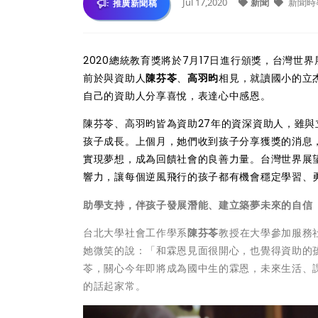
Jul 17,2020
新聞
新聞時
推廣新聞稿
2020總統教育獎將於7月17日進行頒獎，台灣世
前於與資助人
陳芬苓
、
高羽昀
相見，就讀國小的立
自己的資助人分享喜悅，表達心中感恩。
陳芬苓、高羽昀皆為資助27年的資深資助人，雖
孩子成長。上個月，她們收到孩子分享獲獎的消息
實現夢想，成為回饋社會的良善力量。台灣世界展
響力，讓每個逆風飛行的孩子都有機會穩定學習、
助學支持，伴孩子發展潛能、建立築夢未來的自信
台北大學社會工作學系
陳芬苓
教授在大學參加服務
她微笑的說：「和霖恩見面很開心，也覺得資助的
苓，關心今年即將成為國中生的霖恩，未來生活、
的話起家常。