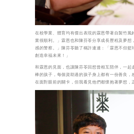
在校學業、體育均有傑出表現的霖恩帶著自製竹風
業很順利。」霖恩也和陳芬苓分享成長歷程及夢想
感的警察。」陳芬苓聽了稱許連連：「霖恩不但籃
創造幸福未來！」
和霖恩的見面，也讓陳芬苓回想曾相互陪伴，一起
棒的孩子，每個資助過的孩子身上都有一份善良，
在面對眼前的關卡，但我看見他們都懷抱著夢想，