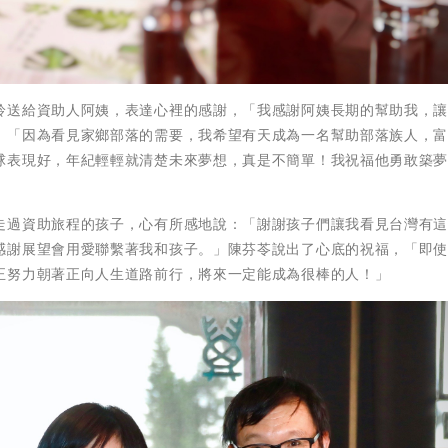
鈴送給資助人阿姨，表達心裡的感謝，「我感謝阿姨長期的幫助我，
，「因為看見家鄉部落的需要，我希望有天成為一名幫助部落族人，
球表現好，年紀輕輕就清楚未來夢想，真是不簡單！我祝福他勇敢築
走過資助旅程的孩子，心有所感地說：「謝謝孩子們讓我看見台灣有
感謝展望會用愛聯繫著我和孩子。」陳芬苓說出了心底的祝福，「即
正努力朝著正向人生道路前行，將來一定能成為很棒的人！」