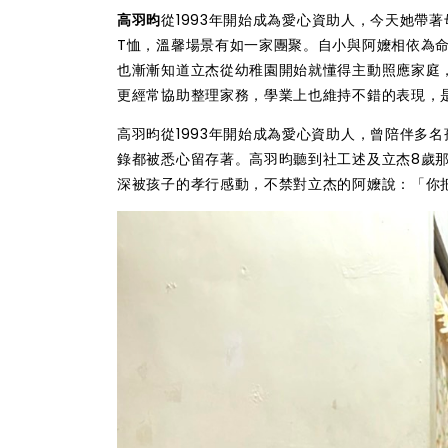
高羽昀
從1993年開始成為愛心資助人，今天她帶
T恤，溫馨場景有如一家團聚。自小與阿嬤相依為
也漸漸知道立杰從幼稚園開始就懂得主動照應家庭
更經常協助整理家務，學業上也維持不錯的表現，
高羽昀從1993年開始成為愛心資助人，曾陪伴多
錄都被悉心留存著。高羽昀聽到社工述及立杰8歲那
深被孩子的孝行感動，不禁對立杰的阿嬤說：「你