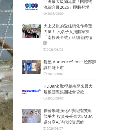
亞洲最大級物流展「國際物
流綜合展2026」即將登場
2026/08/09
天上父親的愛延續化作希望
力量！ 六名子女捐贈家扶
「南投映全號」延續善的循
環
2026/08/08
鎧應 AudienceSense 臉部辨
識功能上市
2026/08/07
HDBank 取得越南歷來最大
規模國際銀團社會貸款
2026/08/07
創智動能強化AI與經營雙軸
競爭力 投資長受臺大EMBA
邀分享AI時代投資思維
2026/08/07