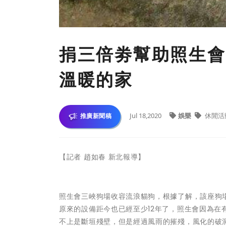
捐三倍劵幫助照生會
溫暖的家
Jul 18,2020
娛樂
休閒活
推廣新聞稿
【記者 趙如春 新北報導】
照生會三峽狗場收容流浪貓狗，根據了解，該座狗
原來的設備距今也已經至少12年了，照生會因為
不上是斷垣殘壁，但是經過風雨的摧殘，風化的破