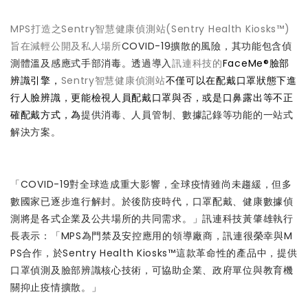
MPS打造之Sentry智慧健康偵測站(Sentry Health Kiosks™)
旨在減輕公開及私人場所
COVID-19擴散的風險，其功能包含偵
測體溫及感應式手部消毒。透過導入
訊連科技的
FaceMe®臉部
辨識引擎，
Sentry智慧健康偵測站
不僅可以在配戴口罩狀態下進
行人臉辨識，更能檢視人員配戴口罩與否，或是口鼻露出等不正
確配戴方式，為
提供消毒、人員管制、數據記錄等功能的一站式
解決方案。
「COVID-19對全球造成重大影響，全球疫情雖尚未趨緩，但多
數國家已逐步進行解封。於後防疫時代，口罩配戴、健康數據偵
測將是各式企業及公共場所的共同需求。」訊連科技黃肇雄執行
長表示：「MPS為門禁及安控應用的領導廠商，訊連很榮幸與M
PS合作，於Sentry Health Kiosks™這款革命性的產品中，提供
口罩偵測及臉部辨識核心技術，可協助企業、政府單位與教育機
關抑止疫情擴散。」