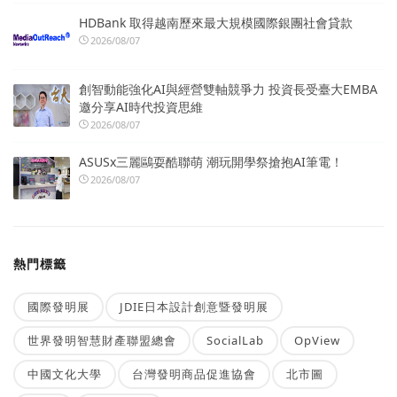
HDBank 取得越南歷來最大規模國際銀團社會貸款
2026/08/07
創智動能強化AI與經營雙軸競爭力 投資長受臺大EMBA
邀分享AI時代投資思維
2026/08/07
ASUSx三麗鷗耍酷聯萌 潮玩開學祭搶抱AI筆電！
2026/08/07
熱門標籤
國際發明展
JDIE日本設計創意暨發明展
世界發明智慧財產聯盟總會
SocialLab
OpView
中國文化大學
台灣發明商品促進協會
北市圖