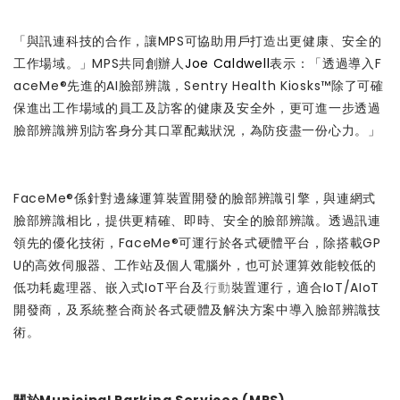
「與訊連科技的合作，讓MPS可協助用戶打造出更健康、安全的
工作場域。」MPS共同創辦人
Joe Caldwell
表示：「透過導入F
aceMe®先進的AI臉部辨識，Sentry Health Kiosks™除了可確
保進出工作場域的員工及訪客的健康及安全外，更可進一步透過
臉部辨識辨別訪客身分其口罩配戴狀況，為防疫盡一份心力。」
FaceMe®係針對邊緣運算裝置開發的臉部辨識引擎，與連網式
臉部辨識相比，提供更精確、即時、安全的臉部辨識。透過訊連
領先的優化技術，FaceMe®可運行於各式硬體平台，除搭載GP
U的高效伺服器、工作站及個人電腦外，也可於運算效能較低的
低功耗處理器、嵌入式IoT平台及
行動
裝置運行，適合IoT/AIoT
開發商，及系統整合商於各式硬體及解決方案中導入臉部辨識技
術。