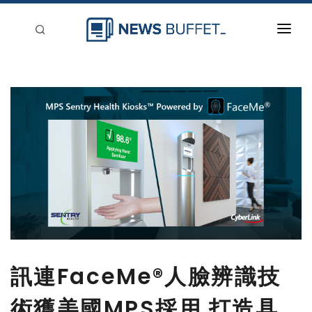
回到首頁
新聞稿分類
登入
刊登
訊連FaceMe®人臉辨識技
術獲美國MPS採用 打造具