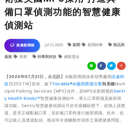
備口罩偵測功能的智慧健康
偵測站
Jul 21,2020
新聞
新聞時事
商品與
推廣新聞稿
服務
商業
科學與科技
網路電信
【2020年07月21日，台北訊】
AI臉部辨識技術領導廠商
訊連科
技
(5203.TW)宣布，旗下
FaceMe®AI臉部辨識引擎
與美國
Muni
cipal Parking Services (MPS)合作，於MPS全新開發的
Sentr
y Health Kiosks™
智慧健康偵測站中，導入口罩辨識及臉部辨
識功能。Sentry智慧健康偵測站可於非接觸狀態下，偵測人員體
溫、是否正確配戴口罩，並於戴口罩時進行臉部辨識。此外，也
可記錄人員透過點頭、搖頭等非接觸動作回答之基礎健康問題。