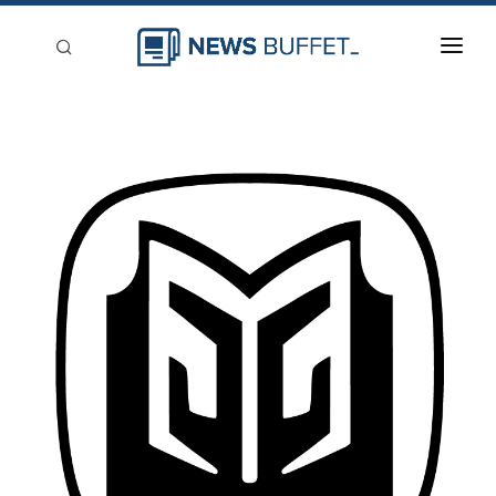
回到首頁
新聞稿分類
登入
刊登