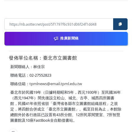
推廣新聞稿
發佈單位名稱：臺北市立圖書館
新聞聯絡人：林佳宗
聯絡電話：02-27552823
聯絡信箱：
tpmlnews@email.tpml.edu.tw
臺北市於民國19年（日據時期昭和5年，西元1930年）至民國36年
（西元1947年）間先後設立松山、城北、古亭、城西四所圖書
館，民國41年依照省頒「臺灣省各縣市立圖書館組織規程」之規
定，將四館合併成立「臺北市立圖書館」。截至目前為止，本館除
總館外於各行政區已設置有43所分館、12所民眾閱覽室、7所智慧
圖書館及10座FastBook全自動借書站。