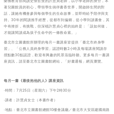
榮獲教育部閱讀史懷哲獎的許慧貞老師，以小學老師的身分，本
著兒圖館員的初心，帶領學生徜徉書香世界，開啟師生間的對
話，讓她有機會參與每個學生的生命故事，並即時給予陪伴與支
持。30年的閱讀推手經歷，從都市到偏鄉，從小學到讀書會，其
中有挫折，有挑戰，但深植許慧貞心裡的始終是：「該如何做，
才能讓閱讀成為孩子生命中的一條救命索。」
臺北市立圖書館所辦理的每月一書講座皆提供「臺北市終身學
習」、「公務人員終身學習」認證時數2小時及每場講座閱讀存
摺點數30點認證，歡迎有興趣的民眾蒞臨聆聽。更多每月一書講
座資訊，請至臺北市立圖書館網站，「好書通報」網頁瀏覽。
每月一書《最後抱他的人》講座資訊
‧時間：7月25日（星期六）下午2時30分
‧講者：許慧貞女士（本書作者）
‧地點：臺北市立圖書館總館10樓會議廳／臺北市大安區建國南路