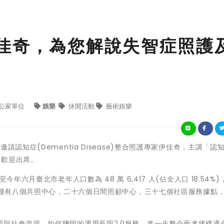
佳奇，為您解說失智症照護
公家單位
娛樂
休閒活動
藝術娛樂
認知症(Dementia Disease)整合照護專家伊佳奇，主講「認知 
，歡迎出席。
年六月臺北市老年人口數為 48 萬 6,417 人(佔全人口 18.54%)
北市僅有八個共照中心，二十六個日間照顧中心，三十七個社區服務據點
與社會資源，如何聰明的運用長照2.0服務，進一步整合兩者建構適