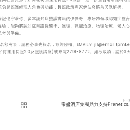
該負起照護經理人角色與功能，長照政策專家伊佳奇將為民眾解析。
著記憶守著你」多本認知症照護書籍的伊佳奇，專研跨領域認知症整
經驗，能夠將認知症照護從醫學、護理、職能治療、物理治療、老人
思考與準備。
，請務必事先報名，歡迎臨櫃、EMAIL至 j11@email.tpml.ed
庭如何運用長照2.0及照護講座)或來電2791-8772。如欲取消，請於3
下一
帝盛酒店集團鼎力支持Prenetics..