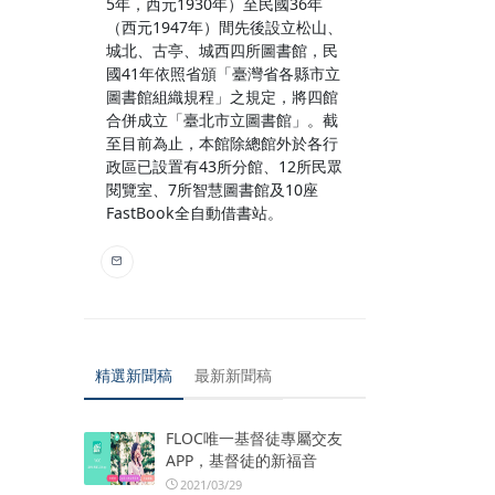
5年，西元1930年）至民國36年
（西元1947年）間先後設立松山、
城北、古亭、城西四所圖書館，民
國41年依照省頒「臺灣省各縣市立
圖書館組織規程」之規定，將四館
合併成立「臺北市立圖書館」。截
至目前為止，本館除總館外於各行
政區已設置有43所分館、12所民眾
閱覽室、7所智慧圖書館及10座
FastBook全自動借書站。
精選新聞稿
最新新聞稿
FLOC唯一基督徒專屬交友
APP，基督徒的新福音
2021/03/29