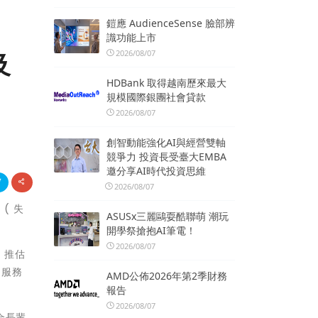
鎧應 AudienceSense 臉部辨
識功能上市
2026/08/07
及
HDBank 取得越南歷來最大
規模國際銀團社會貸款
2026/08/07
創智動能強化AI與經營雙軸
競爭力 投資長受臺大EMBA
邀分享AI時代投資思維
2026/08/07
( 失
ASUSx三麗鷗耍酷聯萌 潮玩
開學祭搶抱AI筆電！
2026/08/07
，推估
，服務
AMD公佈2026年第2季財務
報告
2026/08/07
合長輩