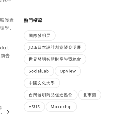
合照護近
熱門標籤
心理學、
國際發明展
JDIE日本設計創意暨發明展
u.t
天前告
世界發明智慧財產聯盟總會
SocialLab
OpView
中國文化大學
台灣發明商品促進協會
北市圖
ASUS
Microchip
篇
.