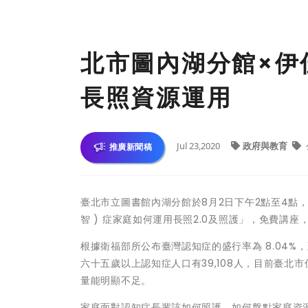
北市圖內湖分館×伊
長照資源運用
Jul 23,2020
政府與教育
推廣新聞稿
臺北市立圖書館內湖分館於8月2日下午2點至4點，邀請
智 ) 症家庭如何運用長照2.0及照護」，免費講座
根據衛福部所公布臺灣認知症的盛行率為 8.04%，至今
六十五歲以上認知症人口有39,108人，目前臺
量能明顯不足。
家庭面對認知症長輩該如何照護，如何盤點家庭資源