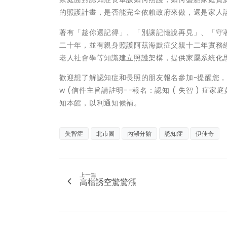
的照護計畫，是否能完全依賴政府來做，還是家人
著有「趁你還記得」、「別讓記憶說再見」、「守
二十年，並有親身照護阿茲海默症父親十二年實務
老人社會學等知識建立照護架構，提供家屬系統化
歡迎想了解認知症和長照的朋友報名參加~提醒您，名額有限
w (信件主旨請註明--報名：認知 ( 失智 ) 症家
知本館，以利通知候補。
失智症
北市圖
內湖分館
認知症
伊佳奇
上一篇
高檔誘空驚驚漲