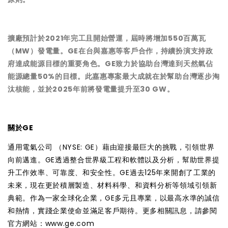
擴廠預計於2021年完工且開始營運，屆時將增加550百萬瓦
（MW）發電量。GE在台與嘉惠等客戶合作，持續扮演支持政
府達成能源目標的重要角色。GE致力於協助台灣達到天然氣佔
能源總量50%的目標。此嘉惠專案最大成就在於幫助台灣逐步淘
汰核能，並於2025年前將發電量提升至30 GW。
關於GE
通用電氣公司 （NYSE: GE）藉由迎接最巨大的挑戰，引領世界
向前邁進。GE透過整合世界級工程和軟體以及分析，幫助世界提
升工作效率、可靠度、和安全性。GE過去125年來開創了工業的
未來，現在更於積層製造、材料科學、和資料分析等領域引領新
典範。作為一家全球化企業，GE多元且專業，以最高水準的誠信
和熱情，實踐企業使命並滿足客戶期待。更多相關訊息，請參閱
官方網站：
www.ge.com