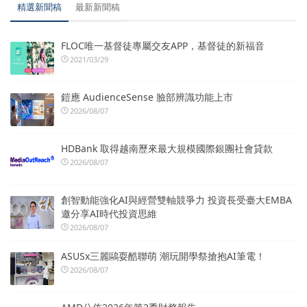
精選新聞稿
最新新聞稿
FLOC唯一基督徒專屬交友APP，基督徒的新福音
2021/03/29
鎧應 AudienceSense 臉部辨識功能上市
2026/08/07
HDBank 取得越南歷來最大規模國際銀團社會貸款
2026/08/07
創智動能強化AI與經營雙軸競爭力 投資長受臺大EMBA
邀分享AI時代投資思維
2026/08/07
ASUSx三麗鷗耍酷聯萌 潮玩開學祭搶抱AI筆電！
2026/08/07