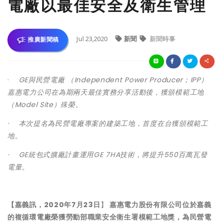
電廠以最佳安全及衛生管理
Jul 23,2020
新聞
新聞時事
推廣新聞稿
·
GE與民營電廠 （Independent Power Producer；IPP）
嘉惠電力公司在為期兩天最佳實務分享活動後，獲頒模範工地
（Model Site）殊榮。
· 本次提名為民營電廠專案的建築工地，首度在台獲頒模範工
地。
· GE統包式擴廠計畫運用GE 7HA技術，將提升550百萬瓦發
電量。
【嘉義訊，2020年7月23日
】
嘉惠電力股份有限公司位於嘉義
的複循環電廠榮獲勞動部職業安全衛生署模範工地獎，為民營電