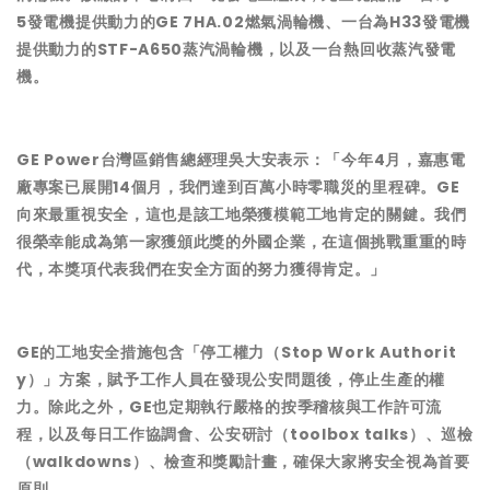
5發電機提供動力的GE 7HA.02燃氣渦輪機、一台為H33發電機
提供動力的STF-A650蒸汽渦輪機，以及一台熱回收蒸汽發電
機。
GE Power台灣區銷售總經理吳大安表示：「今年4月，嘉惠電
廠專案已展開14個月，我們達到百萬小時零職災的里程碑。GE
向來最重視安全，這也是該工地榮獲模範工地肯定的關鍵。我們
很榮幸能成為第一家獲頒此獎的外國企業，在這個挑戰重重的時
代，本獎項代表我們在安全方面的努力獲得肯定。」
GE的工地安全措施包含「停工權力（Stop Work Authorit
y）」方案，賦予工作人員在發現公安問題後，停止生產的權
力。除此之外，GE也定期執行嚴格的按季稽核與工作許可流
程，以及每日工作協調會、公安研討（toolbox talks）、巡檢
（walkdowns）、檢查和獎勵計畫，確保大家將安全視為首要
原則。