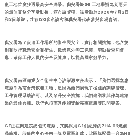
廠工地首度獲選最高安全殊榮。職安署於GE 工地舉辦為期兩天
的最佳實務分享活動後，頒布該獎項。該活動於2020年7月2日
和3日舉辦，共有130多名訪客和職安署代表參與多場會議。
職安署為了促進工作場所的衛生與安全，實行相關措施，包含規
劃和執行職業安全和衛生、職業意外勞工保障、勞動檢查和督
導，確保工作人員的安全及健康，以提高國家競爭力。
職安署南區職業安全衛生中心許峯源主任表示：「我們選擇嘉惠
電廠作為南台灣模範工地，是因為他們展現了極佳的訓練管理、
工作管理系統許可、以及吊升安全措施，我們建議將其作為建築
業的最佳典範。我們也很高興能頒獎給嘉惠電廠等民間專案。」
GE正在興建該統包式電廠，其將採用GE創紀錄的7HA.02燃氣
渦輪機。該廠的中心將由一塊發電區組成，此區塊配備一台為H6